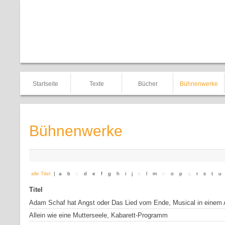
Startseite
Texte
Bücher
Bühnenwerke
Bühnenwerke
alle Titel
|
a
b
c
d
e
f
g
h
i
j
k
l
m
n
o
p
q
r
s
t
u
Titel
Adam Schaf hat Angst oder Das Lied vom Ende, Musical in einem A
Allein wie eine Mutterseele, Kabarett-Programm