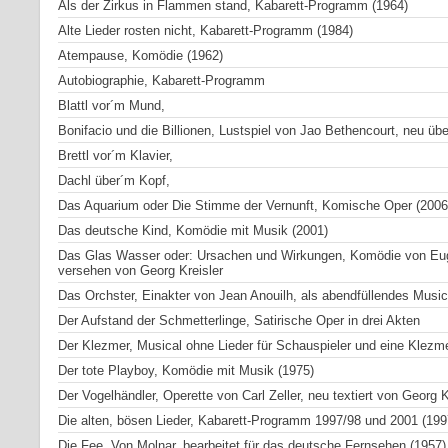
Als der Zirkus in Flammen stand, Kabarett-Programm (1964)
Alte Lieder rosten nicht, Kabarett-Programm (1984)
Atempause, Komödie (1962)
Autobiographie, Kabarett-Programm
Blattl vor´m Mund,
Bonifacio und die Billionen, Lustspiel von Jao Bethencourt, neu übe
Brettl vor´m Klavier,
Dachl über´m Kopf,
Das Aquarium oder Die Stimme der Vernunft, Komische Oper (2006
Das deutsche Kind, Komödie mit Musik (2001)
Das Glas Wasser oder: Ursachen und Wirkungen, Komödie von Euge
versehen von Georg Kreisler
Das Orchster, Einakter von Jean Anouilh, als abendfüllendes Musica
Der Aufstand der Schmetterlinge, Satirische Oper in drei Akten
Der Klezmer, Musical ohne Lieder für Schauspieler und eine Klezm
Der tote Playboy, Komödie mit Musik (1975)
Der Vogelhändler, Operette von Carl Zeller, neu textiert von Georg K
Die alten, bösen Lieder, Kabarett-Programm 1997/98 und 2001 (199
Die Fee, Von Molnar, bearbeitet für das deutsche Fernsehen (1957)