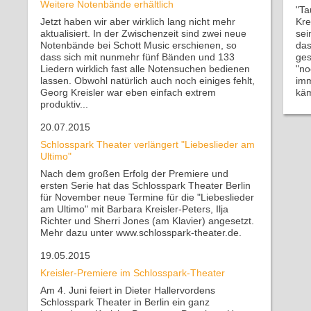
Weitere Notenbände erhältlich
"Ta
Jetzt haben wir aber wirklich lang nicht mehr
Kre
aktualisiert. In der Zwischenzeit sind zwei neue
sei
Notenbände bei Schott Music erschienen, so
das
dass sich mit nunmehr fünf Bänden und 133
ges
Liedern wirklich fast alle Notensuchen bedienen
"no
lassen. Obwohl natürlich auch noch einiges fehlt,
imm
Georg Kreisler war eben einfach extrem
kä
produktiv...
20.07.2015
Schlosspark Theater verlängert "Liebeslieder am
Ultimo"
Nach dem großen Erfolg der Premiere und
ersten Serie hat das Schlosspark Theater Berlin
für November neue Termine für die "Liebeslieder
am Ultimo" mit Barbara Kreisler-Peters, Ilja
Richter und Sherri Jones (am Klavier) angesetzt.
Mehr dazu unter www.schlosspark-theater.de.
19.05.2015
Kreisler-Premiere im Schlosspark-Theater
Am 4. Juni feiert in Dieter Hallervordens
Schlosspark Theater in Berlin ein ganz