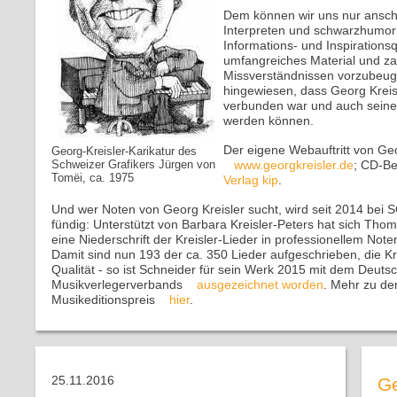
Dem können wir uns nur anschl
Interpreten und schwarzhumori
Informations- und Inspirations
umfangreiches Material und za
Missverständnissen vorzubeuge
hingewiesen, dass Georg Kreisl
verbunden war und auch seine 
werden können.
Der eigene Webauftritt von Geor
Georg-Kreisler-Karikatur des
Schweizer Grafikers Jürgen von
www.georgkreisler.de
; CD-Be
Tomëi, ca. 1975
Verlag kip
.
Und wer Noten von Georg Kreisler sucht, wird seit 2014 b
fündig: Unterstützt von Barbara Kreisler-Peters hat sich T
eine Niederschrift der Kreisler-Lieder in professionellem Not
Damit sind nun 193 der ca. 350 Lieder aufgeschrieben, die Kre
Qualität - so ist Schneider für sein Werk 2015 mit dem Deutsc
Musikverlegerverbands
ausgezeichnet worden
. Mehr zu de
Musikeditionspreis
hier
.
25.11.2016
Ge