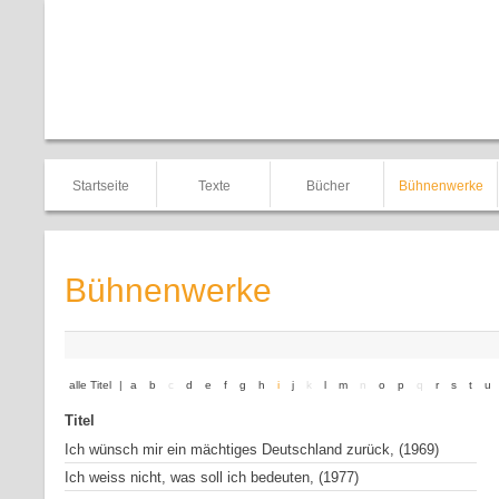
Startseite
Texte
Bücher
Bühnenwerke
Bühnenwerke
alle Titel
|
a
b
c
d
e
f
g
h
i
j
k
l
m
n
o
p
q
r
s
t
u
Titel
Ich wünsch mir ein mächtiges Deutschland zurück, (1969)
Ich weiss nicht, was soll ich bedeuten, (1977)