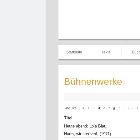
Startseite
Texte
Büch
Bühnenwerke
alle Titel
|
a
b
c
d
e
f
g
h
i
j
k
l
Titel
Heute abend: Lola Blau,
Hurra, wir sterben!, (1971)