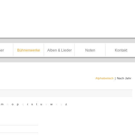
er
Bühnenwerke
Alben & Lieder
Noten
Kontakt
Alphabetisch
|
Nach Jahr
m
n
o
p
q
r
s
t
u
v
w
x
y
z