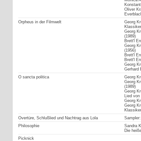
Konstanti
Oliver Kr
Everblac
Orpheus in der Filmwelt
Georg Kr
Klassiker
Georg Kr
(1989)
Brett'l 
Georg Kr
(1956)
Brett'l 
Brett'l 
Georg Kr
Gerhard B
O sancta politica
Georg Kre
Georg Kr
(1989)
Georg Kr
Lied von
Georg Kre
Georg Kr
Klassiker
Overtüre, Schlußlied und Nachtrag aus Lola
Sampler:
Philosophie
Sandra Kr
Die heiße
Picknick