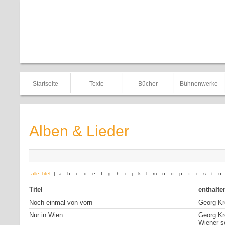
Startseite
Texte
Bücher
Bühnenwerke
Alben & Lieder
alle Titel
|
a
b
c
d
e
f
g
h
i
j
k
l
m
n
o
p
q
r
s
t
u
Titel
enthalte
Noch einmal von vorn
Georg Kre
Nur in Wien
Georg Kr
Wiener s