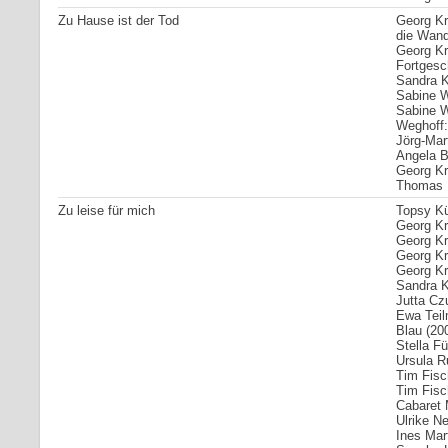
Zu Hause ist der Tod
Georg Kr
die Wand
Georg Kr
Fortgesc
Sandra Kr
Sabine W
Sabine W
Weghoff:
Jörg-Mart
Angela 
Georg Kre
Thomas U
Zu leise für mich
Topsy Kü
Georg Kre
Georg Kr
Georg Kr
Georg Kre
Sandra Kr
Jutta Cz
Ewa Teil
Blau (20
Stella F
Ursula R
Tim Fisc
Tim Fisc
Cabaret 
Ulrike N
Ines Mar