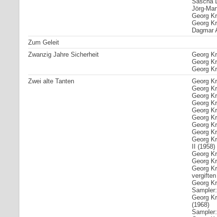
Sascha L
Jörg-Mart
Georg Kr
Georg Kre
Dagmar 
Zum Geleit
Zwanzig Jahre Sicherheit
Georg Kr
Georg Kr
Georg Kr
Zwei alte Tanten
Georg Kr
Georg Kr
Georg Kre
Georg Kre
Georg Kre
Georg Kr
Georg Kr
Georg Kre
Georg Kr
II (1958)
Georg Kr
Georg Kr
Georg Kr
vergiften
Georg Kre
Sampler
Georg Kr
(1968)
Sampler: