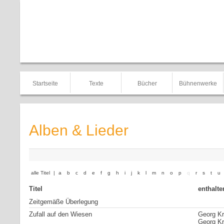
Startseite
Texte
Bücher
Bühnenwerke
Alben & Lieder
alle Titel
|
a
b
c
d
e
f
g
h
i
j
k
l
m
n
o
p
q
r
s
t
u
Titel
enthalte
Zeitgemäße Überlegung
Zufall auf den Wiesen
Georg Kr
Georg Kre