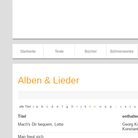
Startseite
Texte
Bücher
Bühnenwerke
Alben & Lieder
alle Titel
|
a
b
c
d
e
f
g
h
i
j
k
l
m
n
o
p
q
r
s
t
u
Titel
enthalte
Mach's Dir bequem, Lotte
Georg Kr
Konstant
Man freut sich