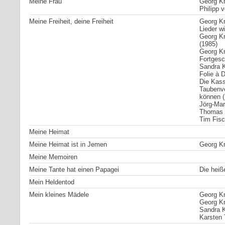
Meine Frau
Georg Kr
Philipp 
Meine Freiheit, deine Freiheit
Georg Kr
Lieder wi
Georg Kr
(1985)
Georg Kr
Fortgesc
Sandra Kr
Folie à 
Die Kass
Taubenve
können (
Jörg-Mart
Thomas U
Tim Fisc
Meine Heimat
Meine Heimat ist in Jemen
Georg Kr
Meine Memoiren
Meine Tante hat einen Papagei
Die heiß
Mein Heldentod
Mein kleines Mädele
Georg Kr
Georg Kr
Sandra K
Karsten 