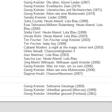
Georg Kreisler: Die alten, bösen Lieder (1997)
Georg Kreisler: Everblacks Zwei (1974)
Georg Kreisler: Literarisches und Nichtarisches (1971)
Georg Kreisler: Allein wie eine Mutterseele (1974)
Sandra Kreisler: Lieder (1998)
Jutta Czurda: Heute Abend: Lola Blau (1999)
Ewa Teilmanns/Wilhem Rodenberg: Heute Abend: Lola
Blau (2000)
Stella Fürst: Heute Abend: Lola Blau (1999)
Ursula Ruhs: Heute Abend: Lola Blau (2003)
Tim Fischer: Tim Fischer singt Kreisler (2003)
Tim Fischer: baby boy (1999)
Cabaret Modern: a night at the magic mirror tent (2003)
Ulrike Neradt: Chansonettigkeiten 3
Ines Martinez: Lola Blau (2003)
Sascha Ley: Heute Abend: Lola Blau
Jörg-Martin Willnauer: Willnauer spielt Kreisler (2006)
Georg Kreisler: Was tut man, um zu sein (2006)
Georg Kreisler: Allein wie eine Mutterseele (2006)
Dagmar Anuth: ChansonNeurosen (2007)
Georg Kreisler: Seltsame Gesänge (1959)
Georg Kreisler: Unheilbar gesund (Mercury) (1999)
Georg Kreisler: Unheilbar gesund (Fontana) (1961)