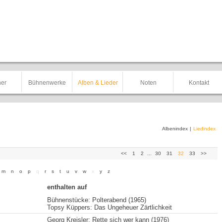
er
Bühnenwerke
Alben & Lieder
Noten
Kontakt
Albenindex
|
Liedindex
<<
1
2
...
30
31
32
33
>>
m
n
o
p
q
r
s
t
u
v
w
x
y
z
enthalten auf
Bühnenstücke: Polterabend (1965)
Topsy Küppers: Das Ungeheuer Zärtlichkeit
Georg Kreisler: Rette sich wer kann (1976)