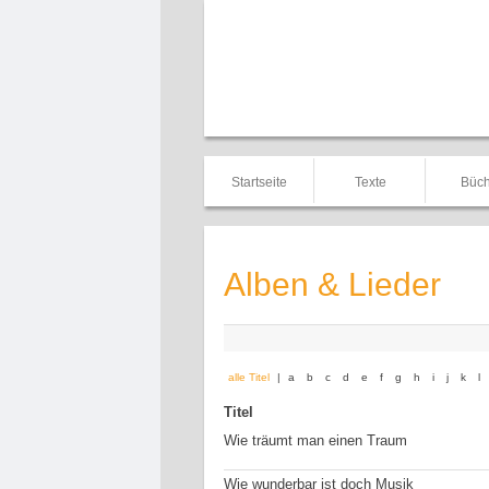
Startseite
Texte
Büch
Alben & Lieder
alle Titel
|
a
b
c
d
e
f
g
h
i
j
k
l
Titel
Wie träumt man einen Traum
Wie wunderbar ist doch Musik