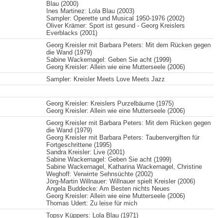
Blau (2000)
Ines Martinez: Lola Blau (2003)
Sampler: Operette und Musical 1950-1976 (2002)
Oliver Krämer: Sport ist gesund - Georg Kreislers
Everblacks (2001)
Georg Kreisler mit Barbara Peters: Mit dem Rücken gegen
die Wand (1979)
Sabine Wackernagel: Geben Sie acht (1999)
Georg Kreisler: Allein wie eine Mutterseele (2006)
Sampler: Kreisler Meets Love Meets Jazz
Georg Kreisler: Kreislers Purzelbäume (1975)
Georg Kreisler: Allein wie eine Mutterseele (2006)
Georg Kreisler mit Barbara Peters: Mit dem Rücken gegen
die Wand (1979)
Georg Kreisler mit Barbara Peters: Taubenvergiften für
Fortgeschrittene (1995)
Sandra Kreisler: Live (2001)
Sabine Wackernagel: Geben Sie acht (1999)
Sabine Wackernagel, Katharina Wackernagel, Christine
Weghoff: Verwirrte Sehnsüchte (2002)
Jörg-Martin Willnauer: Willnauer spielt Kreisler (2006)
Angela Buddecke: Am Besten nichts Neues
Georg Kreisler: Allein wie eine Mutterseele (2006)
Thomas Udert: Zu leise für mich
Topsy Küppers: Lola Blau (1971)