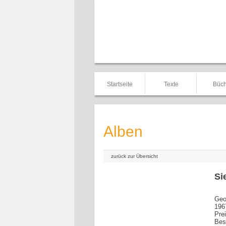
Startseite
Texte
Büch
Alben
zurück zur Übersicht
Si
Geor
196
Pre
Bes