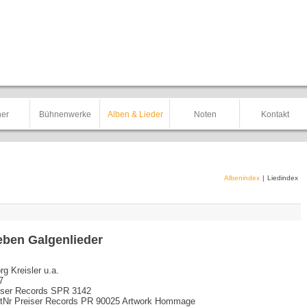
er
Bühnenwerke
Alben & Lieder
Noten
Kontakt
Albenindex
|
Liedindex
eben Galgenlieder
g Kreisler u.a.
7
iser Records SPR 3142
tNr Preiser Records PR 90025 Artwork Hommage