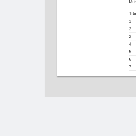
Mul
Tit
1
2
3
4
5
6
7