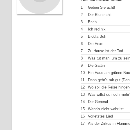
1
Geben Sie acht!
2
Der Bluntschli
3
Erich
4
Ich red nix
5
Biddla Buh
6
Die Hexe
7
Zu Hause ist der Tod
8
Was tut man, um zu sei
9
Die Gattin
10
Ein Haus am grünen Ba
11
Dann geht's mir gut (Dann
12
Wo soll die Reise hingeh
13
Was willst du noch mehr
14
Der General
15
Wenn's nicht wahr ist
16
Vorletztes Lied
17
Als der Zirkus in Flamm