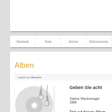
Startseite
Texte
Bücher
Bühnenwerke
Alben
zurück zur Übersicht
Geben Sie acht
Sabine Wackernagel
1999
Titel auf diesem Album