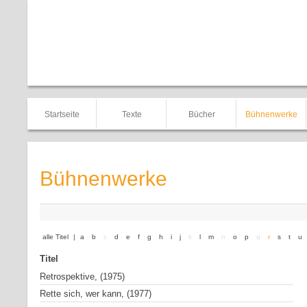
Startseite
Texte
Bücher
Bühnenwerke
Bühnenwerke
alle Titel
|
a
b
c
d
e
f
g
h
i
j
k
l
m
n
o
p
q
r
s
t
u
Titel
Retrospektive, (1975)
Rette sich, wer kann, (1977)