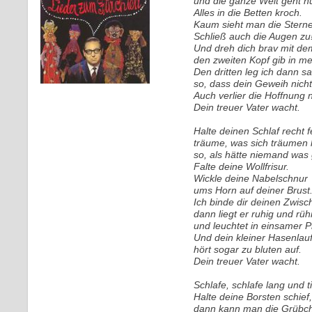
und die ganze Welt geht n
Alles in die Betten kroch.
Kaum sieht man die Stern
Schließ auch die Augen zu
Und dreh dich brav mit de
den zweiten Kopf gib in m
Den dritten leg ich dann s
so, dass dein Geweih nicht 
Auch verlier die Hoffnung n
Dein treuer Vater wacht.
Halte deinen Schlaf recht f
träume, was sich träumen l
so, als hätte niemand was
Falte deine Wollfrisur.
Wickle deine Nabelschnur
ums Horn auf deiner Brust
Ich binde dir deinen Zwis
dann liegt er ruhig und rüh
und leuchtet in einsamer P
Und dein kleiner Hasenlau
hört sogar zu bluten auf.
Dein treuer Vater wacht.
Schlafe, schlafe lang und ti
Halte deine Borsten schief,
dann kann man die Grübch