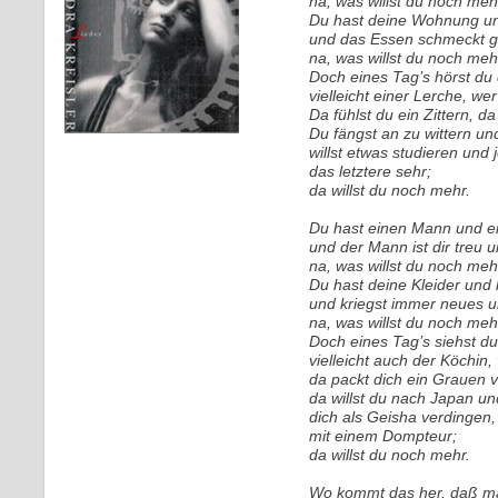
na, was willst du noch meh
Du hast deine Wohnung un
und das Essen schmeckt gu
na, was willst du noch meh
Doch eines Tag’s hörst du
vielleicht einer Lerche, w
Da fühlst du ein Zittern, d
Du fängst an zu wittern und
willst etwas studieren und
das letztere sehr;
da willst du noch mehr.
Du hast einen Mann und ein
und der Mann ist dir treu u
na, was willst du noch meh
Du hast deine Kleider und
und kriegst immer neues 
na, was willst du noch meh
Doch eines Tag’s siehst du
vielleicht auch der Köchin, 
da packt dich ein Grauen v
da willst du nach Japan un
dich als Geisha verdingen,
mit einem Dompteur;
da willst du noch mehr.
Wo kommt das her, daß ma