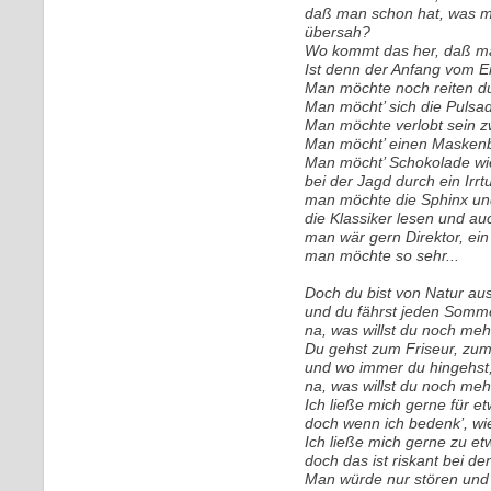
daß man schon hat, was m
übersah?
Wo kommt das her, daß man
Ist denn der Anfang vom 
Man möchte noch reiten d
Man möcht’ sich die Pulsa
Man möchte verlobt sein zw
Man möcht’ einen Maskenba
Man möcht’ Schokolade wi
bei der Jagd durch ein Irr
man möchte die Sphinx un
die Klassiker lesen und au
man wär gern Direktor, ein
man möchte so sehr...
Doch du bist von Natur aus
und du fährst jeden Sommer
na, was willst du noch meh
Du gehst zum Friseur, zum
und wo immer du hingehst,
na, was willst du noch meh
Ich ließe mich gerne für e
doch wenn ich bedenk’, wie
Ich ließe mich gerne zu etw
doch das ist riskant bei de
Man würde nur stören und 