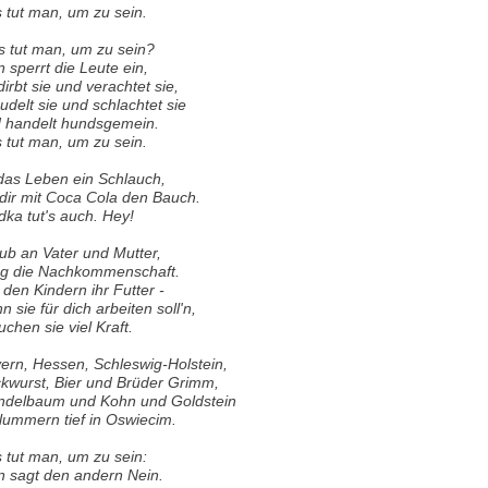
 tut man, um zu sein.
 tut man, um zu sein?
 sperrt die Leute ein,
dirbt sie und verachtet sie,
udelt sie und schlachtet sie
 handelt hundsgemein.
 tut man, um zu sein.
 das Leben ein Schlauch,
l dir mit Coca Cola den Bauch.
ka tut's auch. Hey!
ub an Vater und Mutter,
eg die Nachkommenschaft.
 den Kindern ihr Futter -
n sie für dich arbeiten soll'n,
uchen sie viel Kraft.
ern, Hessen, Schleswig-Holstein,
kwurst, Bier und Brüder Grimm,
delbaum und Kohn und Goldstein
lummern tief in Oswiecim.
 tut man, um zu sein:
 sagt den andern Nein.