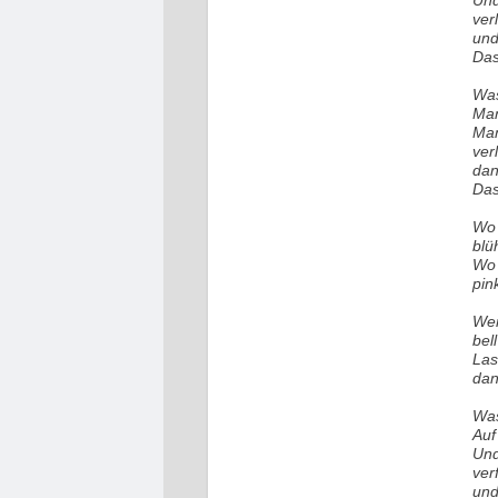
Und
ver
und
Das
Was
Man
Man
ver
dan
Das
Wo 
blü
Wo 
pin
Wen
bel
Las
dan
Was
Auf
Und
ver
und