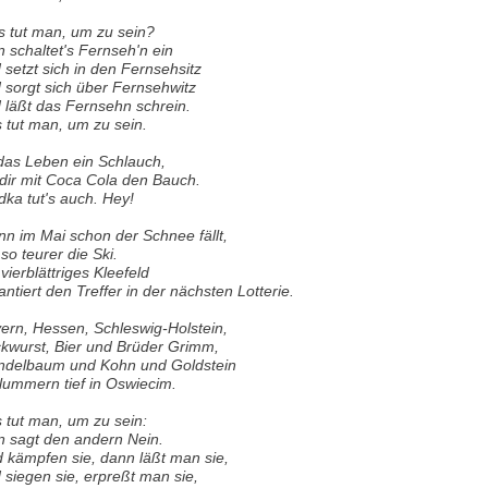
 tut man, um zu sein?
 schaltet's Fernseh'n ein
 setzt sich in den Fernsehsitz
 sorgt sich über Fernsehwitz
 läßt das Fernsehn schrein.
 tut man, um zu sein.
 das Leben ein Schlauch,
l dir mit Coca Cola den Bauch.
ka tut's auch. Hey!
n im Mai schon der Schnee fällt,
so teurer die Ski.
 vierblättriges Kleefeld
antiert den Treffer in der nächsten Lotterie.
ern, Hessen, Schleswig-Holstein,
kwurst, Bier und Brüder Grimm,
delbaum und Kohn und Goldstein
lummern tief in Oswiecim.
 tut man, um zu sein:
 sagt den andern Nein.
 kämpfen sie, dann läßt man sie,
 siegen sie, erpreßt man sie,