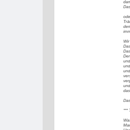
dan
Das
ode
Trä
den
imm
Wir
Das
Das
Den
und
und
und
ver
ver
und
das
Das
***
Was
Man