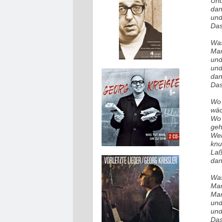
Und
dan
und
Das
Was
Man
und
und 
dan
Das
Wo 
wäc
Wo 
geh
Wen
knu
Laß
dan
Was
Man
Man
und
und
Das