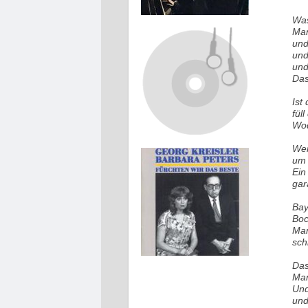
Was
Man
und
und
und
Das
Ist
fül
Wod
Wen
um 
Ein
gar
Bay
Boc
Man
sch
Das
Man
Und
und