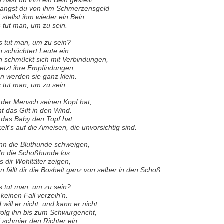
 hast du ihm ein Bein gestellt,
langst du von ihm Schmerzensgeld
 stellst ihm wieder ein Bein.
 tut man, um zu sein.
 tut man, um zu sein?
 schüchtert Leute ein.
 schmückt sich mit Verbindungen,
letzt ihre Empfindungen,
n werden sie ganz klein.
 tut man, um zu sein.
der Mensch seinen Kopf hat,
ht das Gift in den Wind.
das Baby den Topf hat,
kelt's auf die Ameisen, die unvorsichtig sind.
n die Bluthunde schweigen,
l'n die Schoßhunde los.
s dir Wohltäter zeigen,
n fällt dir die Bosheit ganz von selber in den Schoß.
 tut man, um zu sein?
 keinen Fall verzeih'n.
 will er nicht, und kann er nicht,
folg ihn bis zum Schwurgericht,
 schmier den Richter ein.