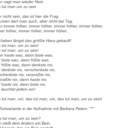
n sagt man wieder Nein.
 tut man um zu sein
r nicht sein, das ist hier die Frag.
umen darf man auch, aber nicht bei Tag,
n immer höher, immer höher, immer höher, immer höher,
er höher, immer höher, immer höher...
 haben längst das größte Haus gekauft!
 tut man, um zu sein!
 tut man, um zu sein!
n haste was, dann biste was,
 biste was, dann frißte was,
 frißte was, dann denkste nix,
 denkste nix, verschenkste nix,
schenkste nix, verpraßte nix,
praßte nix, dann haste nix,
 haste nix, dann biste nix,
 leuchtet jedem ein!
 tut man, um, das tut man, um, das tut man, um zu sein!
 Textvariante in der Aufnahme mit Barbara Peters: ***
 tut man, um zu sein?
 stellt dem Andern ein Bein.