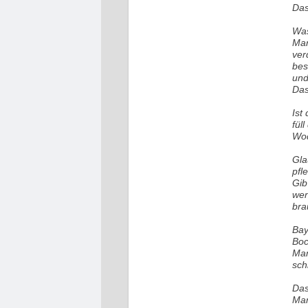
Das
Was
Man
ver
bes
und
Das
Ist
fül
Wod
Gla
pfl
Gib
wen
bra
Bay
Boc
Man
sch
Das
Man