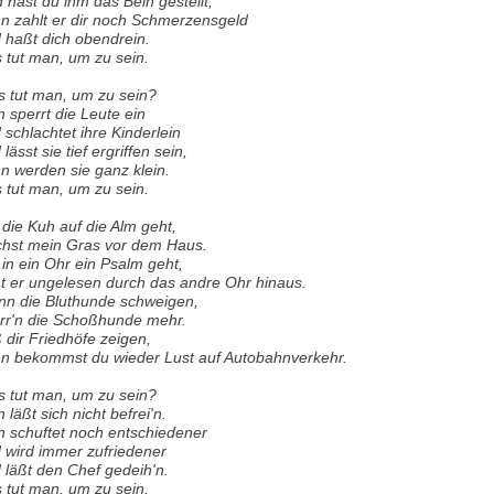
 hast du ihm das Bein gestellt,
n zahlt er dir noch Schmerzensgeld
 haßt dich obendrein.
 tut man, um zu sein.
 tut man, um zu sein?
 sperrt die Leute ein
 schlachtet ihre Kinderlein
lässt sie tief ergriffen sein,
n werden sie ganz klein.
 tut man, um zu sein.
die Kuh auf die Alm geht,
hst mein Gras vor dem Haus.
in ein Ohr ein Psalm geht,
t er ungelesen durch das andre Ohr hinaus.
n die Bluthunde schweigen,
rr'n die Schoßhunde mehr.
 dir Friedhöfe zeigen,
n bekommst du wieder Lust auf Autobahnverkehr.
 tut man, um zu sein?
 läßt sich nicht befrei'n.
 schuftet noch entschiedener
 wird immer zufriedener
 läßt den Chef gedeih'n.
 tut man, um zu sein.