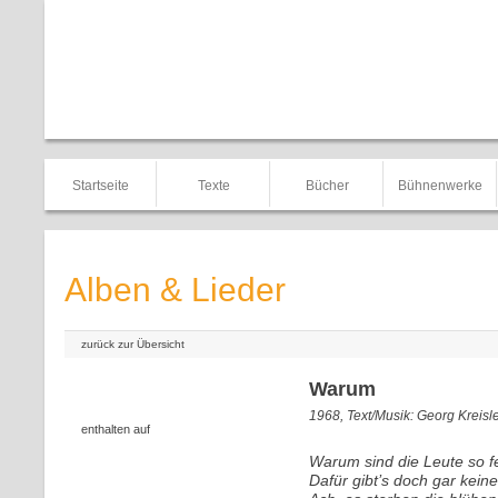
Startseite
Texte
Bücher
Bühnenwerke
Alben & Lieder
zurück zur Übersicht
Warum
1968, Text/Musik: Georg Kreisl
enthalten auf
Warum sind die Leute so f
Dafür gibt’s doch gar kein