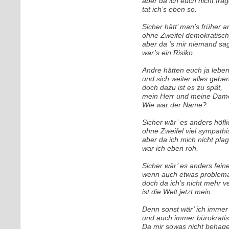
aber da ich euch nicht fra
tat ich’s eben so.
Sicher hätt’ man’s früher 
ohne Zweifel demokratisch
aber da ’s mir niemand sa
war’s ein Risiko.
Andre hätten euch ja lebe
und sich weiter alles gebe
doch dazu ist es zu spät,
mein Herr und meine Dam
Wie war der Name?
Sicher wär’ es anders höfl
ohne Zweifel viel sympathi
aber da ich mich nicht pla
war ich eben roh.
Sicher wär’ es anders fei
wenn auch etwas problema
doch da ich’s nicht mehr v
ist die Welt jetzt mein.
Denn sonst wär’ ich immer
und auch immer bürokratis
Da mir sowas nicht behage