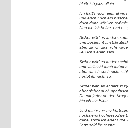
bleib’ ich jetzt allein.
Ich hätt’s noch einmal ve
und euch noch ein bissche
doch dann wär’ ich auf mi
Nun bin ich heiter, und es 
Sicher wär’ es anders sa
und bestimmt aristokratisc
aber da ich das nicht wag
ließ ich’s eben sein.
Sicher wär’ es anders sc
und vielleicht auch automat
aber da ich euch nicht sch
hörtet ihr nicht zu.
Sicher wär’ es anders klü
aber sicher auch apathisch
Da mir jeder an den Krage
bin ich ein Filou.
Und da ihr mir nie Vertrau
höchstens hochgezog’ne B
dabei sollte ich euer Erb
Jetzt seid ihr stumm.