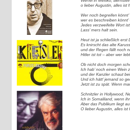
Werfel in Mexiko, Bernstei
o lieber Augustin, alles ist h
Wer noch begreifen könnt’ 
wer es beschreiben könnt’ 
Jedes verzweifelte Wort ist
Lass’ mers halt sein.
Heut ist ja schließlich ers
Es knirscht das alte Karuss
und der Regen fällt noch ni
Hitler ist tot – aber wer leb
Ob nicht doch morgen sch
Ich hab’ noch einen Wein 
und der Kanzler schaut be
Und ich hätt’ jemand so ge
Jetzt ist zu spät. Wenn man
Schnitzler in Hollywood, Nes
Ich in Somaliland, wenn ihr 
Aber das Publikum liegt au
O lieber Augustin, alles ist 