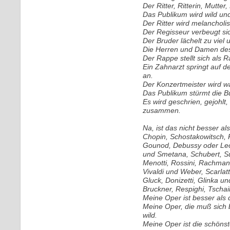
Der Ritter, Ritterin, Mutte
Das Publikum wird wild und
Der Ritter wird melancholi
Der Regisseur verbeugt sich
Der Bruder lächelt zu viel 
Die Herren und Damen des 
Der Rappe stellt sich als R
Ein Zahnarzt springt auf 
an.
Der Konzertmeister wird 
Das Publikum stürmt die B
Es wird geschrien, gejohlt
zusammen.
Na, ist das nicht besser als
Chopin, Schostakowitsch, 
Gounod, Debussy oder Le
und Smetana, Schubert, S
Menotti, Rossini, Rachmani
Vivaldi und Weber, Scarlat
Gluck, Donizetti, Glinka un
Bruckner, Respighi, Tschai
Meine Oper ist besser als 
Meine Oper, die muß sich 
wild.
Meine Oper ist die schönst