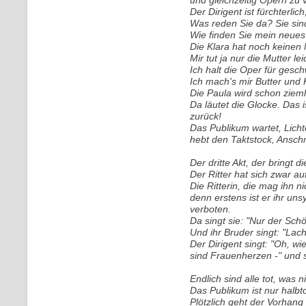
und gleichzeitig Opern zu 
Der Dirigent ist fürchterlic
Was reden Sie da? Sie sind
Wie finden Sie mein neues
Die Klara hat noch keinen
Mir tut ja nur die Mutter l
Ich halt die Oper für gesch
Ich mach's mir Butter und 
Die Paula wird schon zieml
Da läutet die Glocke. Das i
zurück!
Das Publikum wartet, Lich
hebt den Taktstock, Anschn
Der dritte Akt, der bringt
Der Ritter hat sich zwar a
Die Ritterin, die mag ihn ni
denn erstens ist er ihr un
verboten.
Da singt sie: "Nur der Schö
Und ihr Bruder singt: "Lach
Der Dirigent singt: "Oh, wi
sind Frauenherzen -" und st
Endlich sind alle tot, was 
Das Publikum ist nur halbto
Plötzlich geht der Vorhan