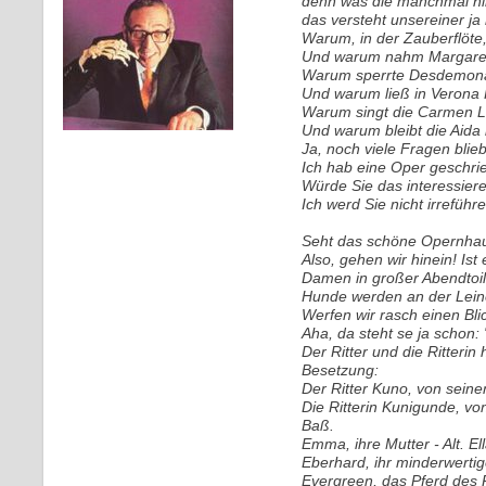
denn was die manchmal hin
das versteht unsereiner ja 
Warum, in der Zauberflöte
Und warum nahm Margarete
Warum sperrte Desdemona 
Und warum ließ in Verona 
Warum singt die Carmen L
Und warum bleibt die Aida 
Ja, noch viele Fragen blie
Ich hab eine Oper geschrieb
Würde Sie das interessiere
Ich werd Sie nicht irreführ
Seht das schöne Opernhaus
Also, gehen wir hinein! Ist
Damen in großer Abendtoil
Hunde werden an der Leine
Werfen wir rasch einen Bli
Aha, da steht se ja schon:
Der Ritter und die Ritterin
Besetzung:
Der Ritter Kuno, von sein
Die Ritterin Kunigunde, v
Baß.
Emma, ihre Mutter - Alt. Ell
Eberhard, ihr minderwertig
Evergreen, das Pferd des Ri