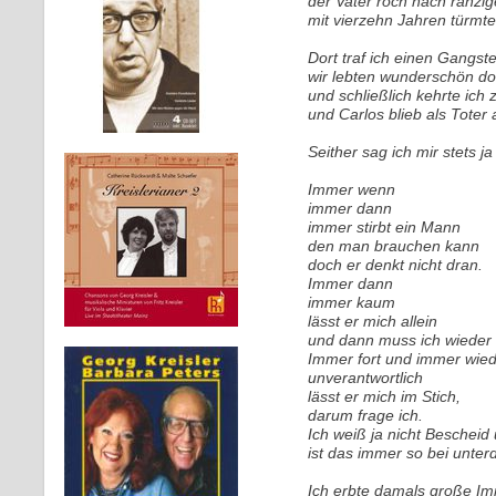
der Vater roch nach ranzi
mit vierzehn Jahren türmte
Dort traf ich einen Gangs
wir lebten wunderschön do
und schließlich kehrte ich 
und Carlos blieb als Toter a
Seither sag ich mir stets ja
Immer wenn
immer dann
immer stirbt ein Mann
den man brauchen kann
doch er denkt nicht dran.
Immer dann
immer kaum
lässt er mich allein
und dann muss ich wieder ti
Immer fort und immer wie
unverantwortlich
lässt er mich im Stich,
darum frage ich.
Ich weiß ja nicht Beschei
ist das immer so bei unte
Ich erbte damals große Im