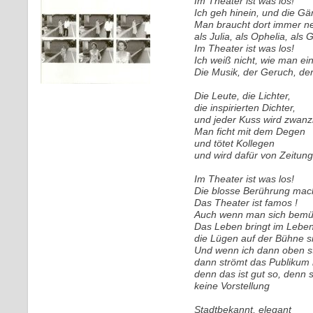
Im Theater ist was los!
Ich geh hinein, und die Gä
Man braucht dort immer 
als Julia, als Ophelia, als 
Im Theater ist was los!
Ich weiß nicht, wie man e
Die Musik, der Geruch, der
Die Leute, die Lichter,
die inspirierten Dichter,
und jeder Kuss wird zwanz
Man ficht mit dem Degen
und tötet Kollegen
und wird dafür von Zeitung
Im Theater ist was los!
Die blosse Berührung mac
Das Theater ist famos !
Auch wenn man sich bemüht
Das Leben bringt im Leben 
die Lügen auf der Bühne s
Und wenn ich dann oben s
dann strömt das Publikum r
denn das ist gut so, denn 
keine Vorstellung
Stadtbekannt, elegant