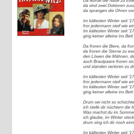
Da wurde die Nase zu Eise
da sind zwei Doktoren zu
da sprangen die Ohren vo
Im kältesten Winter seit '17
fror jedermann steif wie ein
Im kältesten Winter seit '17
ging keiner alleine ins Bett
Da froren die Biere, da fr
da froren die Sterne zu e
den Löwen die Mähnen, de
auch Brautpaare froren sic
und standen verloren zu dri
Im kältesten Winter seit '17
fror jedermann steif wie ein
Im kältesten Winter seit '17
ging keiner alleine ins Bett.
Drum sei nicht so schüchte
ich stelle dir nüchtern die
Was machst du im Sommer
ich glaube, im Winter steck
drum sing ich dir noch einm
Im kältesten Winter seit '17