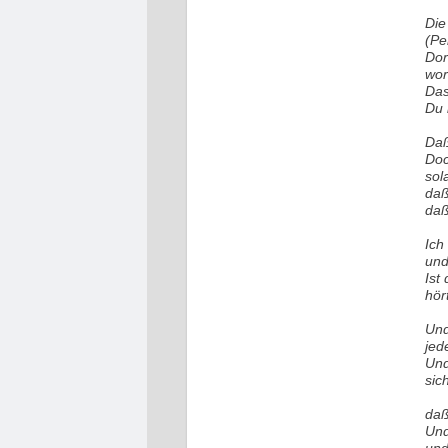
Die
(Pe
Dor
wor
Das
Du 
Daß
Doc
sol
daß
daß
Ich
und
Ist
hör
Und
jed
Und
sic
daß
Und