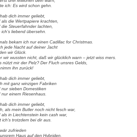
 erst drei Millionen dein warn,
te ich: Es wird schon gehn.
 hab dich immer geliebt,
 als die Wertpapiere krachten,
 die Steuerfahnder lachten,
 ich’s liebend übersehn.
als bekam ich nur einen Cadillac for Christmas.
h jede Nacht auf deiner Jacht
den wir Glück.
r wir wussten nicht, daß wir glücklich warn – jetzt wiss mers.
 nützt mir der Pelz? Der Fluch unsres Gelds,
 nimm ihn zurück!
 hab dich immer geliebt,
h mit ganz winzigen Fabriken
 nur sieben Domestiken
 nur einem Riesenhaus.
 hab dich immer geliebt,
h, als mein Butler noch nicht fesch war,
 als in Liechtenstein kein cash war,
lt ich’s trotzdem bei dir aus.
 wär zufrieden
 unsrem Haus auf den Hybriden,