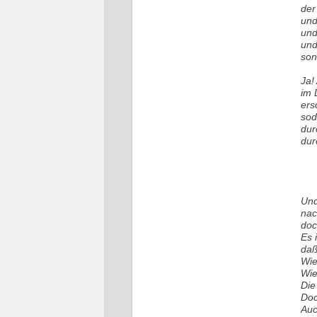
der
und
und
und
son
Ja!
im 
ers
sod
dur
dur
Und
nac
doc
Es 
daß
Wie
Wie
Die
Doc
Auc