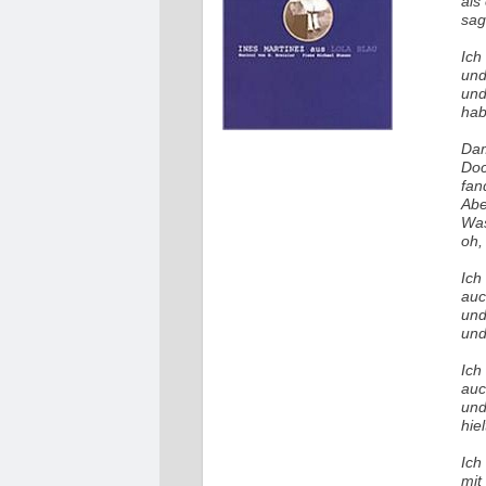
als
sag
Ich
und
und
hab
Dam
Doc
fan
Abe
Was
oh,
Ich
auc
und
und
Ich
auc
und
hie
Ich
mit