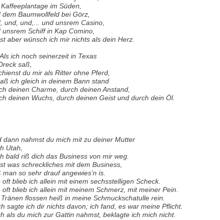
 Kaffeeplantage im Süden,
 dem Baumwollfeld bei Görz,
, und, und,... und unsrem Casino,
 unsrem Schiff in Kap Comino,
st aber wünsch ich mir nichts als dein Herz.
 Als ich noch seinerzeit in Texas
Dreck saß,
chienst du mir als Ritter ohne Pferd,
aß ich gleich in deinem Bann stand
ch deinen Charme, durch deinen Anstand,
ch deinen Wuchs, durch deinen Geist und durch dein Öl.
 dann nahmst du mich mit zu deiner Mutter
h Utah,
h bald riß dich das Business von mir weg.
ist was schreckliches mit dem Business,
 man so sehr drauf angewies’n is.
 oft blieb ich allein mit einem sechsstelligen Scheck.
 oft blieb ich allein mit meinem Schmerz, mit meiner Pein.
 Tränen flossen heiß in meine Schmuckschatulle rein.
h sagte ich dir nichts davon; ich fand, es war meine Pflicht.
h als du mich zur Gattin nahmst, beklagte ich mich nicht.