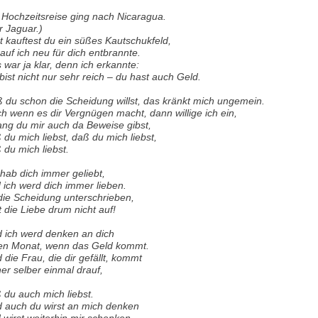
 Hochzeitsreise ging nach Nicaragua.
r Jaguar.)
t kauftest du ein süßes Kautschukfeld,
auf ich neu für dich entbrannte.
 war ja klar, denn ich erkannte:
bist nicht nur sehr reich – du hast auch Geld.
 du schon die Scheidung willst, das kränkt mich ungemein.
h wenn es dir Vergnügen macht, dann willige ich ein,
ang du mir auch da Beweise gibst,
 du mich liebst, daß du mich liebst,
 du mich liebst.
 hab dich immer geliebt,
 ich werd dich immer lieben.
 die Scheidung unterschrieben,
t die Liebe drum nicht auf!
 ich werd denken an dich
en Monat, wenn das Geld kommt.
 die Frau, die dir gefällt, kommt
her selber einmal drauf,
 du auch mich liebst.
 auch du wirst an mich denken