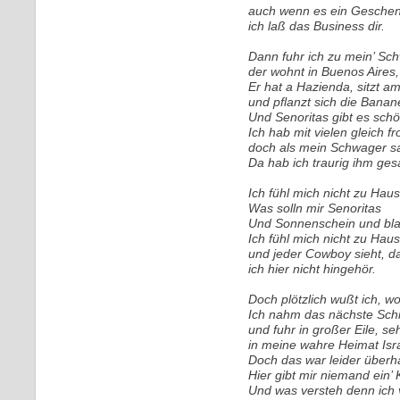
auch wenn es ein Geschenk
ich laß das Business dir.
Dann fuhr ich zu mein’ Sc
der wohnt in Buenos Aires,
Er hat a Hazienda, sitzt a
und pflanzt sich die Banane
Und Senoritas gibt es schö
Ich hab mit vielen gleich fr
doch als mein Schwager sag
Da hab ich traurig ihm ges
Ich fühl mich nicht zu Hau
Was solln mir Senoritas
Und Sonnenschein und bl
Ich fühl mich nicht zu Hau
und jeder Cowboy sieht, d
ich hier nicht hingehör.
Doch plötzlich wußt ich, wo
Ich nahm das nächste Schi
und fuhr in großer Eile, seh
in meine wahre Heimat Isra
Doch das war leider überha
Hier gibt mir niemand ein’ K
Und was versteh denn ich