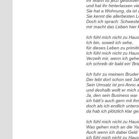
Ihr Mann ist jetzt gestorbe
und hat ihr hinterlassen viel
Sie hat a Wohnung, da ist a
Sie kennt die allerbesten L
Doch ich sprach: Schwester
mir macht das Leben hier 
Ich fühl mich nicht zu Hau
Ich bin, soweit ich sehe,
für dieses Leben zu primiti
Ich fühl mich nicht zu Hau
Verzeih mir, wenn ich gehe
ich schreib dir bald ein’ Brie
Ich fuhr zu meinem Bruder
Der lebt dort schon seit J
Sein Umsatz ist pro Anno a
und deshalb wollt er mich
Ja, den sein Business war 
ich hätt’s auch gern mit ih
doch als ich endlich unters
da hab ich plötzlich klar ge
Ich fühl mich nicht zu Hau
Was gehen mich an die Y
Auch wenn ich dabei Geld v
ich fühl mich nicht zu Hau