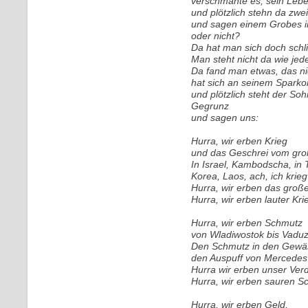
verschmähte es, sein Lebe
und plötzlich stehn da zwei
und sagen einem Grobes i
oder nicht?
Da hat man sich doch schl
Man steht nicht da wie jed
Da fand man etwas, das nic
hat sich an seinem Sparko
und plötzlich steht der So
Gegrunz
und sagen uns:
Hurra, wir erben Krieg
und das Geschrei vom gro
In Israel, Kambodscha, in T
Korea, Laos, ach, ich krie
Hurra, wir erben das groß
Hurra, wir erben lauter Kri
Hurra, wir erben Schmutz
von Wladiwostok bis Vaduz
Den Schmutz in den Gewäs
den Auspuff von Mercede
Hurra wir erben unser Ver
Hurra, wir erben sauren S
Hurra, wir erben Geld,