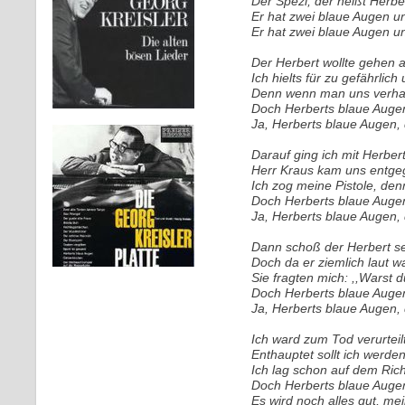
Der Spezi, der heißt Herbe
Er hat zwei blaue Augen u
Er hat zwei blaue Augen u
Der Herbert wollte gehen 
Ich hielts für zu gefährlich
Denn wenn man uns verhafte
Doch Herberts blaue Augen,
Ja, Herberts blaue Augen, 
Darauf ging ich mit Herber
Herr Kraus kam uns entge
Ich zog meine Pistole, denn
Doch Herberts blaue Augen, 
Ja, Herberts blaue Augen, d
Dann schoß der Herbert sel
Doch da er ziemlich laut wa
Sie fragten mich: ,,Warst du
Doch Herberts blaue Augen,
Ja, Herberts blaue Augen, d
Ich ward zum Tod verurtei
Enthauptet sollt ich werde
Ich lag schon auf dem Rich
Doch Herberts blaue Augen
Es wird noch alles gut, mei