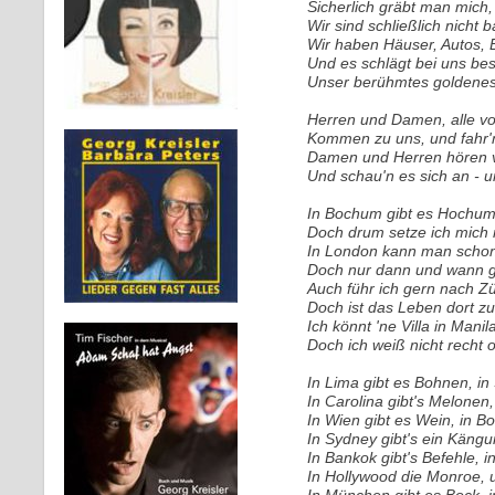
Sicherlich gräbt man mich
Wir sind schließlich nicht 
Wir haben Häuser, Autos,
Und es schlägt bei uns be
Unser berühmtes goldenes 
Herren und Damen, alle 
Kommen zu uns, und fahr'n
Damen und Herren hören v
Und schau'n es sich an - 
In Bochum gibt es Hochum
Doch drum setze ich mich n
In London kann man scho
Doch nur dann und wann gl
Auch führ ich gern nach Zü
Doch ist das Leben dort zu p
Ich könnt 'ne Villa in Mani
Doch ich weiß nicht recht ob
In Lima gibt es Bohnen, in
In Carolina gibt's Melonen,
In Wien gibt es Wein, in Bo
In Sydney gibt's ein Kängu
In Bankok gibt's Befehle, i
In Hollywood die Monroe, u