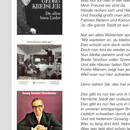
Was hör ich hier in der Me
Mein Freund wir sind da.
Hände recken sich und Häl
Und freudig grüßt man jetz
Fahnen flattern und Kanon
Ja, die ganze Stadt ist auf
Nur ein altes Mütterlein spr
"Wir warteten so, du bliebst
Das schickt sich doch nicht
Doch nun bist du wieder z
Nun bleibe daheim und ruh
Breite Straßen voller Son
Und alle Häuser laden Dic
Frohe Mienen zeigt hier j
Weil man nur hier zufriede
Denn sehen Sie, das hat n
Das gibt es nur bei uns in
Herrliche Stadt der urdeu
Das gibt es nur bei uns in
In unserer einzigartigen B
Lieblich schweben durch d
Und mit heiterem Gesang
Wer zu lang dort lebt, be
Aber wer lebt dort schon l