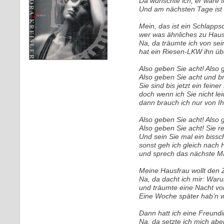
Da wünschte ich, er wäre t
Und am nächsten Tage ist 
Mein, das ist ein Schlapps
wer was ähnliches zu Haus 
Na, da träumte ich von se
hat ein Riesen-LKW ihn üb
Also geben Sie acht! Also 
Also geben Sie acht und b
Sie sind bis jetzt ein feine
doch wenn ich Sie nicht le
dann brauch ich nur von I
Also geben Sie acht! Also 
Also geben Sie acht! Sie r
Und sein Sie mal ein bissc
sonst geh ich gleich nach 
und sprech das nächste Ma
Meine Hausfrau wollt den 
Na, da dacht ich mir: Waru
und träumte eine Nacht von
Eine Woche später hab’n w
Dann hatt ich eine Freundi
Na, da setzte ich mich abe