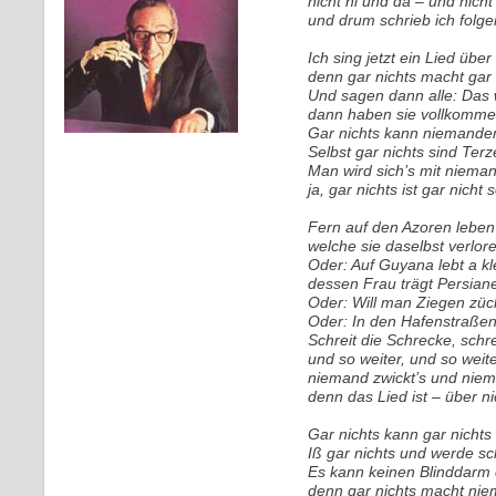
nicht hi und da – und nicht
und drum schrieb ich folg
Ich sing jetzt ein Lied über
denn gar nichts macht gar 
Und sagen dann alle: Das 
dann haben sie vollkomme
Gar nichts kann niemande
Selbst gar nichts sind Terz
Man wird sich’s mit niema
ja, gar nichts ist gar nicht 
Fern auf den Azoren lebe
welche sie daselbst verlo
Oder: Auf Guyana lebt a kle
dessen Frau trägt Persiane
Oder: Will man Ziegen züch
Oder: In den Hafenstraßen 
Schreit die Schrecke, schre
und so weiter, und so weite
niemand zwickt’s und niema
denn das Lied ist – über ni
Gar nichts kann gar nichts
Iß gar nichts und werde sc
Es kann keinen Blinddarm
denn gar nichts macht ni