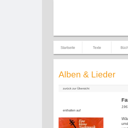
Startseite
Texte
Büch
Alben & Lieder
zurück zur Übersicht
Fa
1963
enthalten auf
Wär
und