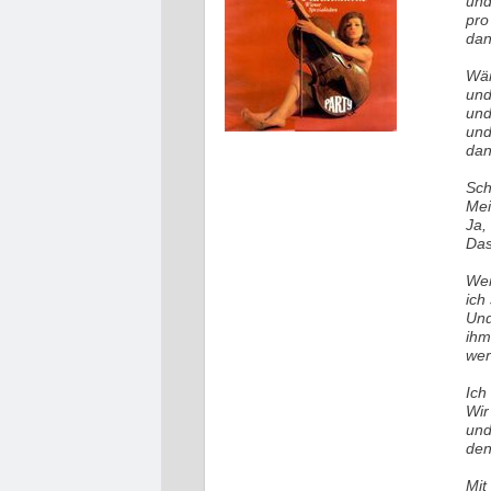
und
pro
dan
Wär
und
und
und
dan
Sch
Mei
Ja,
Das
Wen
ich
Und
ihm
wer
Ich
Wir
und
den
Mit