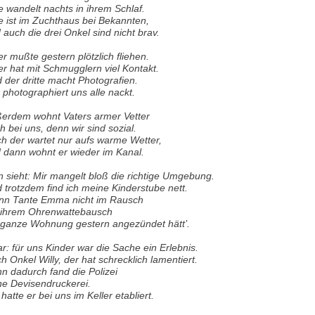
e wandelt nachts in ihrem Schlaf.
e ist im Zuchthaus bei Bekannten,
 auch die drei Onkel sind nicht brav.
er mußte gestern plötzlich fliehen.
er hat mit Schmugglern viel Kontakt.
 der dritte macht Photografien.
 photographiert uns alle nackt.
erdem wohnt Vaters armer Vetter
h bei uns, denn wir sind sozial.
h der wartet nur aufs warme Wetter,
 dann wohnt er wieder im Kanal.
 sieht: Mir mangelt bloß die richtige Umgebung.
 trotzdem find ich meine Kinderstube nett.
n Tante Emma nicht im Rausch
 ihrem Ohrenwattebausch
 ganze Wohnung gestern angezündet hätt’.
r: für uns Kinder war die Sache ein Erlebnis.
h Onkel Willy, der hat schrecklich lamentiert.
n dadurch fand die Polizei
ne Devisendruckerei.
 hatte er bei uns im Keller etabliert.