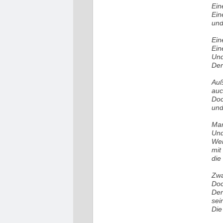
Ein
Ein
und
Ein
Ein
Und
Der
Auß
auc
Doc
und
Man
Und
Wen
mit
die
Zwa
Doc
Den
sei
Die