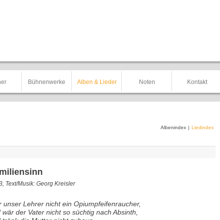
er
Bühnenwerke
Alben & Lieder
Noten
Kontakt
Albenindex
|
Liedindex
miliensinn
, Text/Musik: Georg Kreisler
 unser Lehrer nicht ein Opiumpfeifenraucher,
 wär der Vater nicht so süchtig nach Absinth,