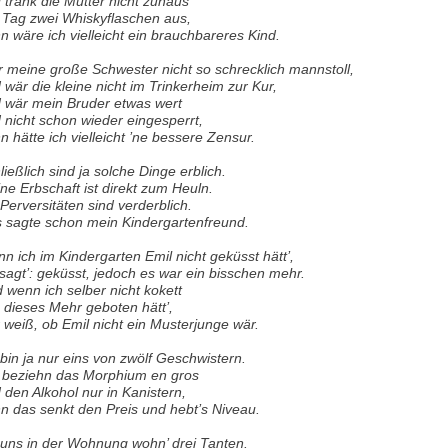
 tränk die Mutter nicht zuhaus
 Tag zwei Whiskyflaschen aus,
n wäre ich vielleicht ein brauchbareres Kind.
 meine große Schwester nicht so schrecklich mannstoll,
 wär die kleine nicht im Trinkerheim zur Kur,
 wär mein Bruder etwas wert
 nicht schon wieder eingesperrt,
n hätte ich vielleicht ’ne bessere Zensur.
ließlich sind ja solche Dinge erblich.
ne Erbschaft ist direkt zum Heuln.
 Perversitäten sind verderblich.
 sagte schon mein Kindergartenfreund.
n ich im Kindergarten Emil nicht geküsst hätt’,
 sagt’: geküsst, jedoch es war ein bisschen mehr.
 wenn ich selber nicht kokett
 dieses Mehr geboten hätt’,
 weiß, ob Emil nicht ein Musterjunge wär.
 bin ja nur eins von zwölf Geschwistern.
 beziehn das Morphium en gros
 den Alkohol nur in Kanistern,
n das senkt den Preis und hebt’s Niveau.
 uns in der Wohnung wohn’ drei Tanten.