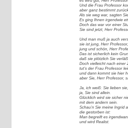
es wird gut, Herr Professor
Und die Frau Professor ko
aber ganz bestimmt zurück
Als sie weg war, sagten Sie
Es ging Ihnen irgendwie e
Doch das war vor einer Stu
Sie sind jetzt, Herr Profes
Und man muß ja auch verst
sie ist jung, Herr Professor
jung und schön, Herr Profe
Das ist sicherlich kein Gru
daß sie plötzlich Sie verläß
Doch vielleicht nach einer 
tut’s der Frau Professor le
und dann kommt sie hier he
aber Sie, Herr Professor, 
Ja, ich weiß: Sie lieben sie
ja, Sie sind allein.
Glücklich wird sie sicher ni
mit dem andern sein.
Schau’n Sie meine Ingrid a
die gestorben ist:
Man begreift es irgendwan
und wird Realist.