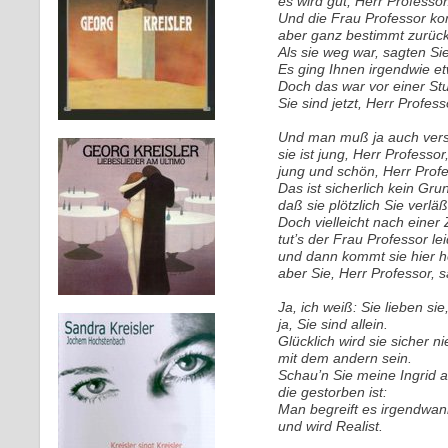
es wird gut, Herr Professor
Und die Frau Professor ko
aber ganz bestimmt zurück
Als sie weg war, sagten Sie
Es ging Ihnen irgendwie e
Doch das war vor einer Stu
Sie sind jetzt, Herr Profes
Und man muß ja auch verst
sie ist jung, Herr Professor
jung und schön, Herr Profe
Das ist sicherlich kein Gru
daß sie plötzlich Sie verläß
Doch vielleicht nach einer 
tut’s der Frau Professor le
und dann kommt sie hier he
aber Sie, Herr Professor, 
Ja, ich weiß: Sie lieben sie
ja, Sie sind allein.
Glücklich wird sie sicher ni
mit dem andern sein.
Schau’n Sie meine Ingrid a
die gestorben ist:
Man begreift es irgendwan
und wird Realist.