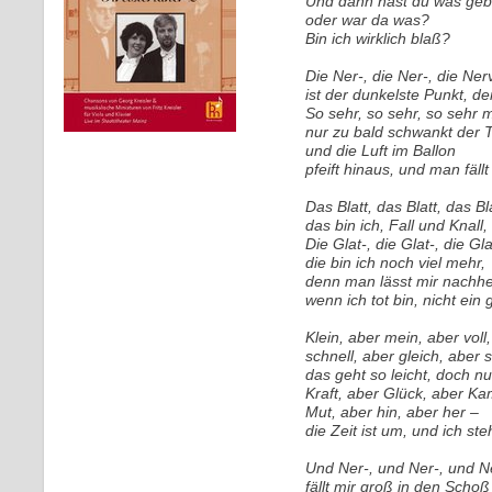
Und dann hast du was geba
oder war da was?
Bin ich wirklich blaß?
Die Ner-, die Ner-, die Ner
ist der dunkelste Punkt, d
So sehr, so sehr, so sehr m
nur zu bald schwankt der 
und die Luft im Ballon
pfeift hinaus, und man fällt 
Das Blatt, das Blatt, das Bla
das bin ich, Fall und Knall, 
Die Glat-, die Glat-, die Gl
die bin ich noch viel mehr,
denn man lässt mir nachhe
wenn ich tot bin, nicht ein
Klein, aber mein, aber voll
schnell, aber gleich, aber 
das geht so leicht, doch nu
Kraft, aber Glück, aber Ka
Mut, aber hin, aber her –
die Zeit ist um, und ich st
Und Ner-, und Ner-, und Ne
fällt mir groß in den Schoß