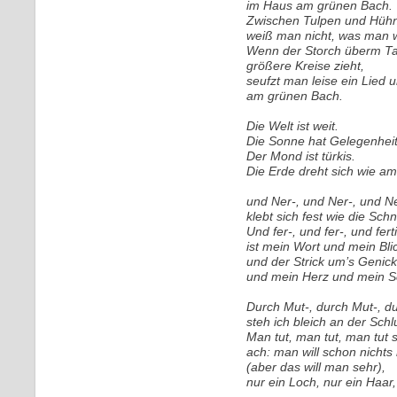
im Haus am grünen Bach.
Zwischen Tulpen und Hüh
weiß man nicht, was man 
Wenn der Storch überm T
größere Kreise zieht,
seufzt man leise ein Lied u
am grünen Bach.
Die Welt ist weit.
Die Sonne hat Gelegenheit
Der Mond ist türkis.
Die Erde dreht sich wie am
und Ner-, und Ner-, und Ne
klebt sich fest wie die Sc
Und fer-, und fer-, und fer
ist mein Wort und mein Bli
und der Strick um’s Genick
und mein Herz und mein S
Durch Mut-, durch Mut-, du
steh ich bleich an der Schl
Man tut, man tut, man tut s
ach: man will schon nichts
(aber das will man sehr),
nur ein Loch, nur ein Haar,