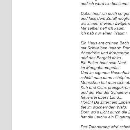
und ich werd sie bestimmt 
Dabei heul ich doch so ge
und lass dem Zufall mögli
will immer meinen Zeitgen
Mir selber helf ich kaum;
ich hab nur einen Traum:
Ein Haus am grünen Bach
mit Schwalben unterm Dac
Abendröte und Morgenruh
und das Bargeld dazu.
Ein Falter baut sein Nest
im Mangobaumgeäst.
Und im eigenen Rosenhai
schläft man dann schöpferi
Menschen hat man sich a
Kuh und Ochs preisgekrön
und der Ruf der Schalmei 
fehlerfrei übers Land...
Horch! Da zittert ein Espe
tief im wuchernden Wald.
Dort, wo’s Licht durch die 
hat die Lerche ein Ei getrop
Der Tatendrang wird schw