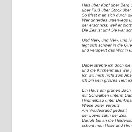
Hals über Kopf über Berg 
über Fluß über Stock über 
So frisst man sich durch di
Wer unterdes unterwegs un
der erschrickt, weil er plötz
Die Zeit ist um! Sie war s
Und Ner-, und Ner-, und Ne
legt sich schwer in die Que
und versperrt das Wohin 
Dabei strebte ich doch nie
und die Kirchenmaus war ja
Ich will mich nicht zum Ab
ich bin kein großes Tier; ich
Ein Haus am grünen Bach
mit Schwalben unterm Dac
Himmelblau unter Denkmal
Wiese unter Verputz.
Am Waldesrand gedeiht
der Löwenzahn der Zeit.
Barfuß bis an die Heldenst
schont man Hose und Hirn