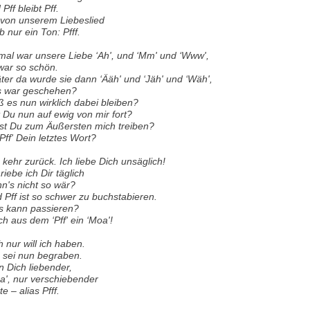
Pff bleibt Pff.
 von unserem Liebeslied
eb nur ein Ton: Pfff.
mal war unsere Liebe ‘Ah', und ‘Mm' und ‘Www',
war so schön.
ter da wurde sie dann ‘Ääh' und ‘Jäh' und ‘Wäh',
 war geschehen?
 es nun wirklich dabei bleiben?
t Du nun auf ewig von mir fort?
lst Du zum Äußersten mich treiben?
 ‘Pff' Dein letztes Wort?
 kehr zurück. Ich liebe Dich unsäglich!
riebe ich Dir täglich
n's nicht so wär?
 Pff ist so schwer zu buchstabieren.
 kann passieren?
h aus dem ‘Pff' ein ‘Moa'!
h nur will ich haben.
f' sei nun begraben.
n Dich liebender,
a', nur verschiebender
e – alias Pfff.