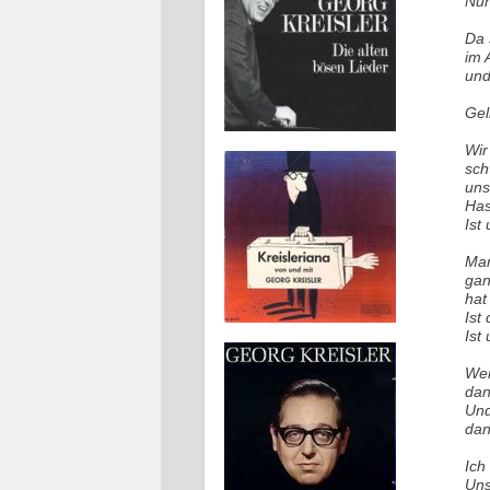
Nun
Da 
im 
und
Gel
Wir
sch
uns
Has
Ist
Man
gan
hat
Ist
Ist
Wen
dan
Und
dan
Ich
Uns