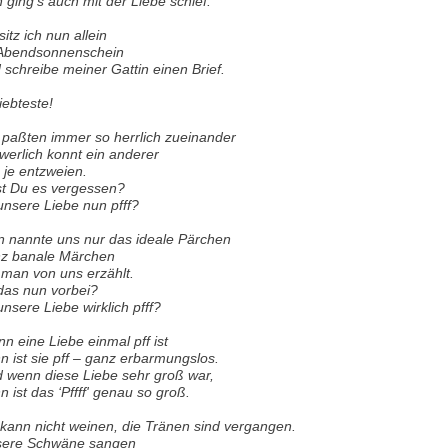
 ging's auch mit der Liebe schief.
sitz ich nun allein
Abendsonnenschein
 schreibe meiner Gattin einen Brief.
iebteste!
 paßten immer so herrlich zueinander
werlich konnt ein anderer
 je entzweien.
t Du es vergessen?
 unsere Liebe nun pfff?
 nannte uns nur das ideale Pärchen
z banale Märchen
 man von uns erzählt.
 das nun vorbei?
 unsere Liebe wirklich pfff?
n eine Liebe einmal pff ist
n ist sie pff – ganz erbarmungslos.
 wenn diese Liebe sehr groß war,
n ist das ‘Pffff' genau so groß.
 kann nicht weinen, die Tränen sind vergangen.
ere Schwäne sangen