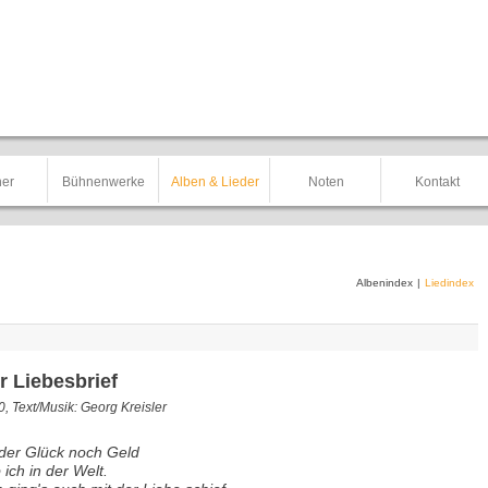
er
Bühnenwerke
Alben & Lieder
Noten
Kontakt
Albenindex
|
Liedindex
r Liebesbrief
, Text/Musik: Georg Kreisler
er Glück noch Geld
 ich in der Welt.