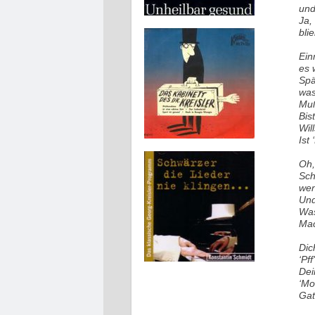
und 
Ja,
bli
Ein
es 
Spä
was
Muß
Bis
Wil
Ist
Oh,
Sch
wen
Und
Was
Mac
Dic
‘Pf
Dei
‘Mo
Gatt