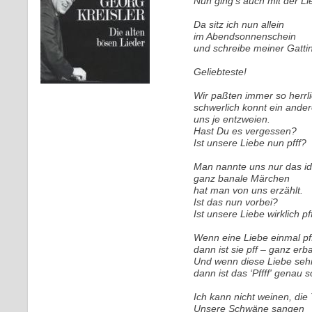
Nun ging's auch mit der Li
Da sitz ich nun allein
im Abendsonnenschein
und schreibe meiner Gattin
Geliebteste!
Wir paßten immer so herrl
schwerlich konnt ein ander
uns je entzweien.
Hast Du es vergessen?
Ist unsere Liebe nun pfff?
Man nannte uns nur das i
ganz banale Märchen
hat man von uns erzählt.
Ist das nun vorbei?
Ist unsere Liebe wirklich pf
Wenn eine Liebe einmal pff
dann ist sie pff – ganz er
Und wenn diese Liebe sehr
dann ist das ‘Pffff' genau 
Ich kann nicht weinen, die
Unsere Schwäne sangen