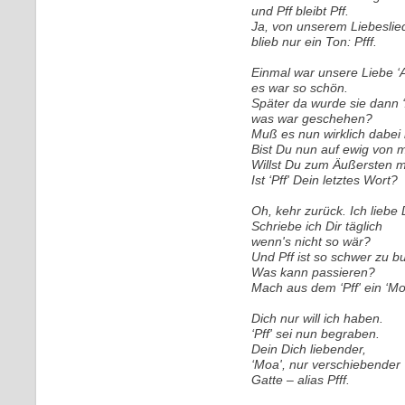
und Pff bleibt Pff.
Ja, von unserem Liebeslie
blieb nur ein Ton: Pfff.
Einmal war unsere Liebe ‘
es war so schön.
Später da wurde sie dann ‘
was war geschehen?
Muß es nun wirklich dabei
Bist Du nun auf ewig von mi
Willst Du zum Äußersten m
Ist ‘Pff' Dein letztes Wort?
Oh, kehr zurück. Ich liebe 
Schriebe ich Dir täglich
wenn's nicht so wär?
Und Pff ist so schwer zu b
Was kann passieren?
Mach aus dem ‘Pff' ein ‘Mo
Dich nur will ich haben.
‘Pff' sei nun begraben.
Dein Dich liebender,
‘Moa', nur verschiebender
Gatte – alias Pfff.