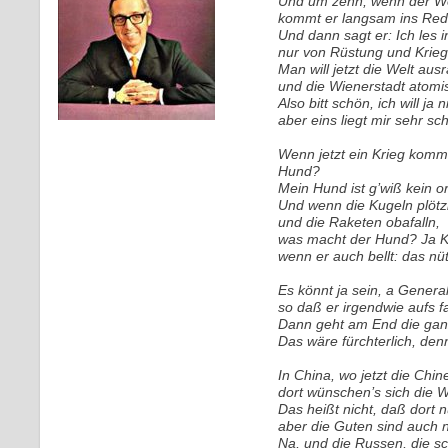
Und um zehn, wenn der We
kommt er langsam ins Red
Und dann sagt er: Ich les i
nur von Rüstung und Krieg
Man will jetzt die Welt aus
und die Wienerstadt atomis
Also bitt schön, ich will ja 
aber eins liegt mir sehr s
Wenn jetzt ein Krieg komm
Hund?
Mein Hund ist g’wiß kein 
Und wenn die Kugeln plötzl
und die Raketen obafalln,
was macht der Hund? Ja Kr
wenn er auch bellt: das nüt
Es könnt ja sein, a General 
so daß er irgendwie aufs f
Dann geht am End die gan
Das wäre fürchterlich, d
In China, wo jetzt die Chin
dort wünschen’s sich die Wi
Das heißt nicht, daß dort n
aber die Guten sind auch n
Na, und die Russen, die s