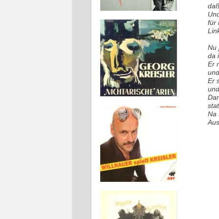
daß
Und
für
Lin
Nu 
da 
Er 
und
Er 
und
Dan
sta
Na 
Aus