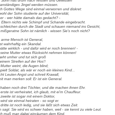
 Sohn hätt drum nach Wissen und Gewissen
 anständiges Jingel werden müssen.
h Gottes Wege sind einmal verworren und diskret:
ohl der Sohn studierte auf der Universität,
 er - wer hätte damals das gedacht? -
 Eltern nichts wie Schimpf und Schande eingebracht.
 schleichen durch die Stadt und schauen niemand ins Gesicht,
 mißgeratne Sohn ist nämlich - wissen Sie's noch nicht?
 arme Mensch ist General,
ist wahrhaftig ein Skandal.
hätte wirklich - und dafür wird er noch brennen! -
 seine Mutter etwas Rücksicht nehmen können!
geht umher und tut sich groß
 einem Streifen auf der Hos'!
 Mutter weint, die Augen blind;
spielt Soldat, als wär er noch ein kleines Kind...
ht Leuten Angst und schreit Krawall,
it man merken soll: Er ist ein General.
 haben noch drei Töchter, und die machen ihnen Ehr.
 erste ist verheiratet, ich glaub, mit ei'm Chauffeur.
 zweite ist sogar mit einem Doktor,
 wird sie einmal heiraten - so sogt er.
 dritte ist noch ledig, und sie läßt sich etwas Zeit.
 sagt: Sie wird es schwer haben, weil - sie kennt zu viele Leut.
h muß man dabei einräumen dem Kind,