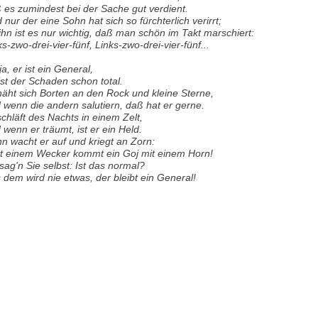
 es zumindest bei der Sache gut verdient.
 nur der eine Sohn hat sich so fürchterlich verirrt;
 ihn ist es nur wichtig, daß man schön im Takt marschiert:
ks-zwo-drei-vier-fünf, Links-zwo-drei-vier-fünf...
ja, er ist ein General,
ist der Schaden schon total.
näht sich Borten an den Rock und kleine Sterne,
 wenn die andern salutiern, daß hat er gerne.
schläft des Nachts in einem Zelt,
 wenn er träumt, ist er ein Held.
n wacht er auf und kriegt an Zorn:
tt einem Wecker kommt ein Goj mit einem Horn!
sag'n Sie selbst: Ist das normal?
 dem wird nie etwas, der bleibt ein General!