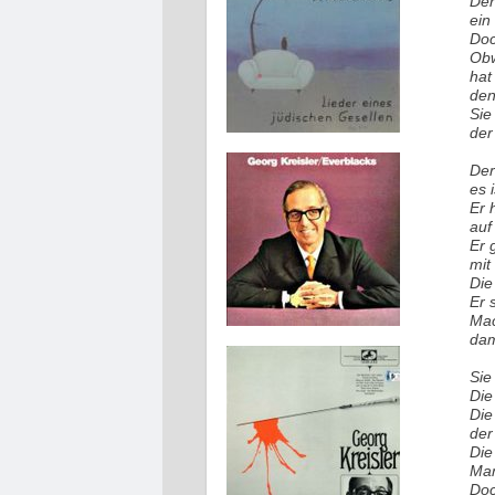
Der
ein
Doc
Obw
hat
den
Sie
der
Der
es 
Er 
auf
Er 
mit
Die
Er 
Mac
dam
Sie
Die
Die
der
Die
Man
Doc