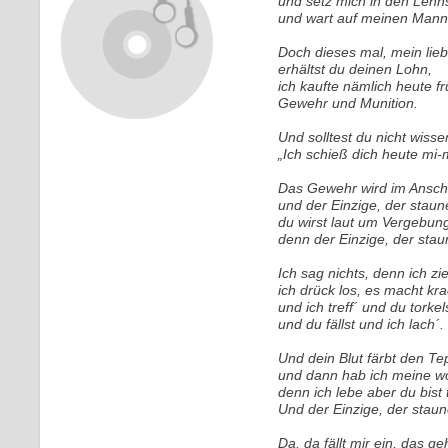
und setz mich in den Lehn
und wart auf meinen Mann
Doch dieses mal, mein lieb
erhältst du deinen Lohn,
ich kaufte nämlich heute f
Gewehr und Munition.
Und solltest du nicht wisse
„Ich schieß dich heute mi
Das Gewehr wird im Ansch
und der Einzige, der staune
du wirst laut um Vergebung
denn der Einzige, der stau
Ich sag nichts, denn ich zie
ich drück los, es macht kr
und ich treff´ und du torkel
und du fällst und ich lach´.
Und dein Blut färbt den Te
und dann hab ich meine w
denn ich lebe aber du bist t
Und der Einzige, der staun
Da, da fällt mir ein, das geh