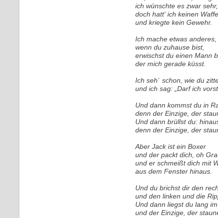
ich wünschte es zwar sehr,
doch hatt' ich keinen Waff
und kriegte kein Gewehr.
Ich mache etwas anderes,
wenn du zuhause bist,
erwischst du einen Mann be
der mich gerade küsst.
Ich seh` schon, wie du zitte
und ich sag: „Darf ich vorst
Und dann kommst du in Ra
denn der Einzige, der stau
Und dann brüllst du: hinaus
denn der Einzige, der stau
Aber Jack ist ein Boxer
und der packt dich, oh Gr
und er schmeißt dich mit
aus dem Fenster hinaus.
Und du brichst dir den rec
und den linken und die Ri
Und dann liegst du lang i
und der Einzige, der staune