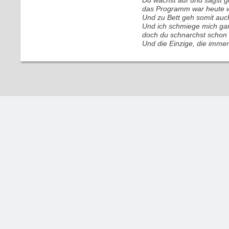
Du wachst auf und sagst g
das Programm war heute wi
Und zu Bett geh somit auch
Und ich schmiege mich gan
doch du schnarchst schon w
Und die Einzige, die immer 