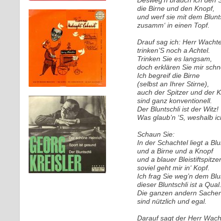
Desweg’n brauch ich den S
die Birne und den Knopf,
und werf sie mit dem Blunt
zusamm‘ in einen Topf.
Drauf sag ich: Herr Wachte
trinken’S noch a Achtel.
Trinken Sie es langsam,
doch erklären Sie mir schne
Ich begreif die Birne
(selbst an Ihrer Stirne),
auch der Spitzer und der 
sind ganz konventionell.
Der Bluntschli ist der Witz!
Was glaub’n ‘S, weshalb ic
Schaun Sie:
In der Schachtel liegt a Blu
und a Birne und a Knopf
und a blauer Bleistiftspitzer
soviel geht mir in‘ Kopf.
Ich frag Sie weg’n dem Blun
dieser Bluntschli ist a Qual.
Die ganzen andern Sache
sind nützlich und egal.
Darauf sagt der Herr Wach