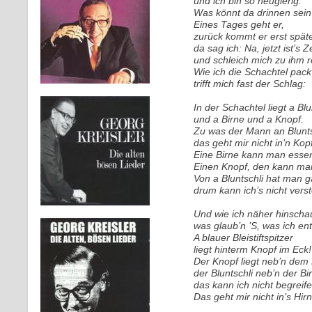
und ich bin so neugierig:
Was könnt da drinnen sei
Eines Tages geht er,
zurück kommt er erst spät
da sag ich: Na, jetzt ist’s Ze
und schleich mich zu ihm r
Wie ich die Schachtel pack‘
trifft mich fast der Schlag:
In der Schachtel liegt a Blu
und a Birne und a Knopf.
Zu was der Mann an Blunts
das geht mir nicht in’n Kopf
Eine Birne kann man esse
Einen Knopf, den kann ma
Von a Bluntschli hat man ga
drum kann ich’s nicht vers
Und wie ich näher hinscha
was glaub’n ’S, was ich en
A blauer Bleistiftspitzer
liegt hinterm Knopf im Eck!
Der Knopf liegt neb’n dem 
der Bluntschli neb’n der Bir
das kann ich nicht begreife
Das geht mir nicht in’s Hirn