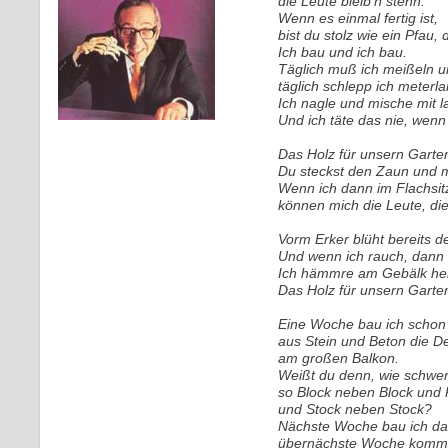
die Leute bleib’n stehn.
Wenn es einmal fertig ist,
bist du stolz wie ein Pfau,
Ich bau und ich bau.
Täglich muß ich meißeln u
täglich schlepp ich meterl
Ich nagle und mische mit 
Und ich täte das nie, wenn 
Das Holz für unsern Garte
Du steckst den Zaun und m
Wenn ich dann im Flachsitz
können mich die Leute, di
Vorm Erker blüht bereits de
Und wenn ich rauch, dann
Ich hämmre am Gebälk her
Das Holz für unsern Garte
Eine Woche bau ich schon
aus Stein und Beton die D
am großen Balkon.
Weißt du denn, wie schwer
so Block neben Block und 
und Stock neben Stock?
Nächste Woche bau ich dan
übernächste Woche kommt 