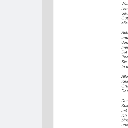
Wan
Hei
Sau
Gut
all
Ach
und
den
mei
Die
Ihr
Sie
In 
All
Kei
Grü
Das
Doc
Kei
mit
Ich
bin
und