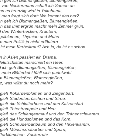
n geh ich Blumengießen, Blumengießen,
 von Neckermann schaff ich Samen an.
n es brenzlig wird in Yokohama,
 man fragt sich dort: Wo kommt das her?
n geh ich Blumengießen, Blumengießen,
n das Immergrün macht mein Zimmer grün.
 den Winterhecken, Kräutern,
gelblumen, Thymian und Mohn
n man Politik ja nicht erläutern.
ist mein Kerbelkraut? Ach ja, da ist es schon.
n in Asien passiert ein Drama.
Belutschistan marschiert ein Heer.
 ich geh Blumengießen, Blumengießen,
 mein Blätterkohl fühlt sich pudelwohl
m Blumengießen, Blumengießen,
z, was willst du noch mehr?
 gieß Kokardenblumen und Ziegenbart.
 gieß Studentenröschen und Streu.
 gieß die Schlotterhose und den Katzenstart.
 gieß Totentrompete und Heu.
 gieß das Schlangenmaul und den Tränenschwamm.
 gieß die Hundsblumen und das Korn.
 gieß Schnuderbaribaum und den Hexenkamm.
 gieß Mönchsrhabarber und Sporn,
fferblümchen, Zuckerrohr,