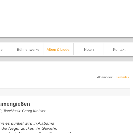
er
Bühnenwerke
Alben & Lieder
Noten
Kontakt
Albenindex
|
Liedindex
umengießen
, Text/Musik: Georg Kreisler
n es dunkel wird in Alabama
 die Neger zücken ihr Gewehr,