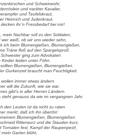
zenkirschen und Schweineohr,
denröslein und nackter Kavalier,
erampfer und Teufelskraut,
er Heinrich und Judenkraut,
e decken ihr’n Fressbedarf bei mir!
, mein Nachbar soll zu den Soldaten,
 wer weiß, ob wir uns wieder sehn,
k ich beim Blumengießen, Blumengießen,
ne Träne floß auf den Spargelsproß.
 Schwester ging zum Advokaten.
e Kinder leiden unter Föhn.
 sollten Blumengießen, Blumengießen.
der Gurkenzeit braucht man Feuchtigkeit.
e wollen immer etwas ändern.
ner will die Zukunft, wie sie war.
nes gibt’s in aller Herren Ländern.
 steht genauso da wie im vergangnen Jahr.
h den Leuten ist da nicht zu raten.
ner merkt, daß ich ihn übertön’
 meinem Blumengießen, Blumengießen.
 schneid Ritterwurz und die Stauden kurz,
d Tomaten fest, Kampf der Raupenpest!,
 mein Garten blüht,