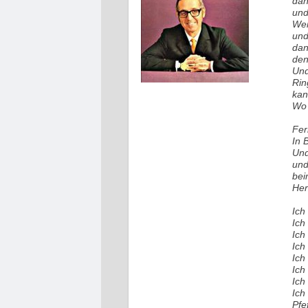
dan
und
Wen
und
dan
den
Und
Rin
kan
Wo 
Fer
In 
Und
und
bei
Her
Ich
Ich
Ich
Ich
Ich
Ich
Ich
Ich
Pfe