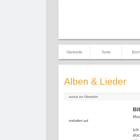
Startseite
Texte
Büch
Alben & Lieder
zurück zur Übersicht
Bi
Musi
enthalten auf
Ich
doc