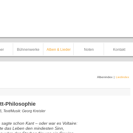
er
Bühnenwerke
Alben & Lieder
Noten
Kontakt
Albenindex
|
Liedindex
tt-Philosophie
, Text/Musik: Georg Kreisler
 sagte schon Kant – oder war es Voltaire:
te das Leben den mindesten Sinn,