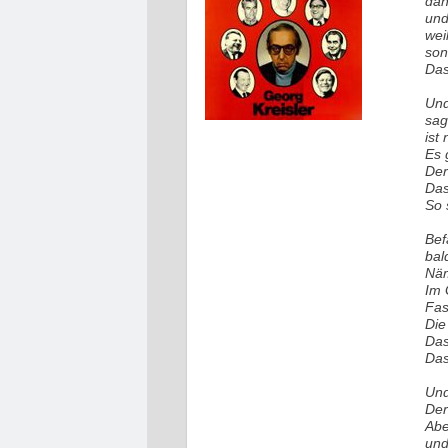
dan
und
wei
son
Das
Und
sag
ist
Es 
Der
Das
So 
Bef
bal
Näm
Im 
Fas
Die
Das
Das
Und
Der
Abe
und