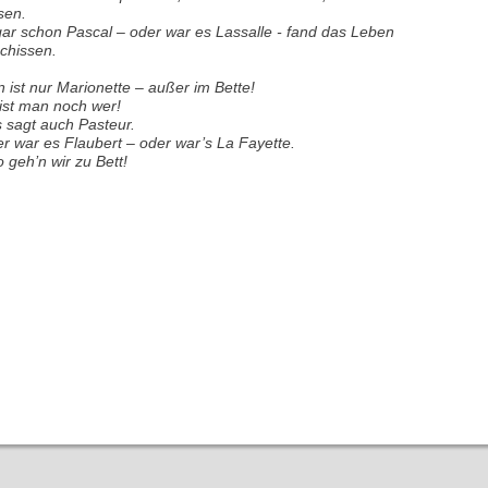
sen.
ar schon Pascal – oder war es Lassalle - fand das Leben
chissen.
 ist nur Marionette – außer im Bette!
ist man noch wer!
 sagt auch Pasteur.
r war es Flaubert – oder war’s La Fayette.
o geh’n wir zu Bett!