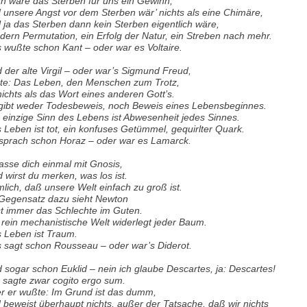
n wäre das Sterben für uns ein Gewinn,
 unsere Angst vor dem Sterben wär’ nichts als eine Chimäre,
l ja das Sterben dann kein Sterben eigentlich wäre,
dern Permutation, ein Erfolg der Natur, ein Streben nach mehr.
 wußte schon Kant – oder war es Voltaire.
 der alte Virgil – oder war’s Sigmund Freud,
te: Das Leben, den Menschen zum Trotz,
 nichts als das Wort eines anderen Gott’s.
gibt weder Todesbeweis, noch Beweis eines Lebensbeginnes.
 einzige Sinn des Lebens ist Abwesenheit jedes Sinnes.
 Leben ist tot, ein konfuses Getümmel, gequirlter Quark.
sprach schon Horaz – oder war es Lamarck.
asse dich einmal mit Gnosis,
d wirst du merken, was los ist.
lich, daß unsere Welt einfach zu groß ist.
Gegensatz dazu sieht Newton
t immer das Schlechte im Guten.
 rein mechanistische Welt widerlegt jeder Baum.
 Leben ist Traum.
 sagt schon Rousseau – oder war’s Diderot.
 sogar schon Euklid – nein ich glaube Descartes, ja: Descartes!
 sagte zwar cogito ergo sum.
r er wußte: Im Grund ist das dumm,
 beweist überhaupt nichts, außer der Tatsache, daß wir nichts