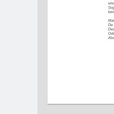
wis
Sog
bes
Man
Da 
Das
Ode
Als