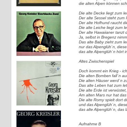
die alten Alpen können sch
Die alte Decke liegt zum l
Der alte Sessel steht zum 
Der alte Hofhund raucht die
Die alte Leiche liegt zum l
Der alte Hawaiianer tanzt 
Ja, selbst in Bregenz nim
Das alte Baby zieht zum l
nur das Alpenglüh´n, diese
das alte Alpenglüh´n hört 
Altes Zwischenspiel
Doch kommt ein Krieg - ich 
Die alten Bomben fall´n au
Die alten Häuser werd´n z
Das alte Leben hat zum let
Die alte Erde ist verwüstet, 
Am alten Mars nur hat das 
Die alte Romy spielt dort d
und das Alpenglüh´n, dies
das alte Alpenglüh´n, das 
Aufnahme B