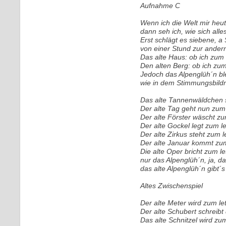
Aufnahme C
Wenn ich die Welt mir heut
dann seh ich, wie sich all
Erst schlägt es siebene, a 
von einer Stund zur ander
Das alte Haus: ob ich zum
Den alten Berg: ob ich zum
Jedoch das Alpenglüh´n ble
wie in dem Stimmungsbildni
Das alte Tannenwäldchen s
Der alte Tag geht nun zum 
Der alte Förster wäscht zu
Der alte Gockel legt zum le
Der alte Zirkus steht zum 
Der alte Januar kommt zum
Die alte Oper bricht zum 
nur das Alpenglüh´n, ja, d
das alte Alpenglüh´n gibt´
Altes Zwischenspiel
Der alte Meter wird zum l
Der alte Schubert schreibt
Das alte Schnitzel wird zu