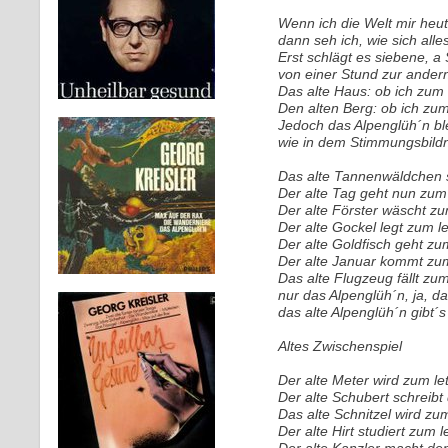
Wenn ich die Welt mir heut
dann seh ich, wie sich all
Erst schlägt es siebene, a 
von einer Stund zur ander
Das alte Haus: ob ich zum
Den alten Berg: ob ich zum
Jedoch das Alpenglüh´n ble
wie in dem Stimmungsbildni
Das alte Tannenwäldchen s
Der alte Tag geht nun zum 
Der alte Förster wäscht zu
Der alte Gockel legt zum le
Der alte Goldfisch geht zu
Der alte Januar kommt zum
Das alte Flugzeug fällt zum
nur das Alpenglüh´n, ja, d
das alte Alpenglüh´n gibt´
Altes Zwischenspiel
Der alte Meter wird zum l
Der alte Schubert schreibt
Das alte Schnitzel wird zu
Der alte Hirt studiert zum 