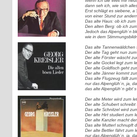
Wenn ich die Welt mir heut
dann seh ich, wie sich all
Erst schlägt es siebene, a 
von einer Stund zur ander
Das alte Haus: ob ich zum
Den alten Berg: ob ich zum
Jedoch das Alpenglüh´n ble
wie in dem Stimmungsbildni
Das alte Tannenwäldchen s
Der alte Tag geht nun zum 
Der alte Förster wäscht zu
Der alte Gockel legt zum le
Der alte Goldfisch geht zu
Der alte Jänner kommt zum
Das alte Flugzeug fällt zum
nur das Alpenglüh´n, ja, d
das alte Alpenglüh´n gibt´
Der alte Meter wird zum l
Der alte Schubert schreibt
Das alte Schnitzel wird zu
Der alte Hirt studiert zum 
Der alte Kanzler macht den
Das alte Mutterl schnupft d
Der alte Bettler fährt zum 
nur das Alpenglüh´n, ja, d