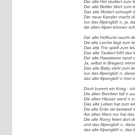
Der alte Hirt studiert zum 
Der alte Bettler fährt zum 
Das alte Mutterl schnupft d
Der neue Kanzler macht die
nur das Alpenglüh´n, ja, d
die alten Alpen können sch
Der alte Hofhund raucht die
Die alte Leiche liegt zum l
Das alte Trio spielt zum le
Das alte Tauberl frißt das l
Der alte Hawaiianer tanzt 
Ja, selbst in Bregenz nim
Das alte Baby zieht zum le
nur das Alpenglüh´n, diese
das alte Alpenglüh´n hört 
Doch kommt ein Krieg - ich 
Die alten Bomben fall´n au
Die alten Häuser werd´n z
Das alte Leben hat zum let
Die alte Erde sie bestand 
Am alten Mars nur hat das 
Die alte Romy feiert dort 
und das Alpenglüh´n, dies
das alte Alpenglüh´n, das 