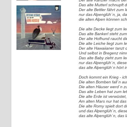
Der alte Kanzler macht den
Das alte Mutterl schnupft d
Der alte Bettler fährt zum 
nur das Alpenglüh´n, ja, d
die alten Alpen können sch
Die alte Decke liegt zum l
Das alte Bankerl steht zum
Der alte Hofhund raucht die
Die alte Leiche liegt zum l
Der alte Hawaiianer tanzt 
Und selbst in Bregenz nim
Das alte Baby zieht zum le
nur das Alpenglüh´n, diese
das alte Alpenglüh´n hört 
Doch kommt ein Krieg - ich 
Die alten Bomben fall´n au
Die alten Häuser werd´n z
Das alte Leben hat zum let
Die alte Erde ist verwüstet, 
Am alten Mars nur hat das 
Die alte Romy spielt dort d
und das Alpenglüh´n, dies
das alte Alpenglüh´n, das 