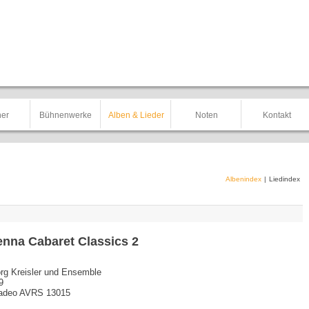
er
Bühnenwerke
Alben & Lieder
Noten
Kontakt
Albenindex
|
Liedindex
enna Cabaret Classics 2
rg Kreisler und Ensemble
9
deo AVRS 13015