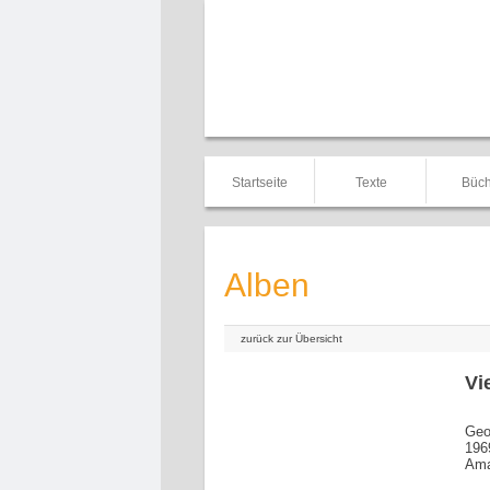
Startseite
Texte
Büch
Alben
zurück zur Übersicht
Vi
Geo
196
Ama