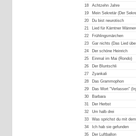
18
Achtzehn Jahre
19
Mein Sekretär (Der Sekre
20
Du bist neurotisch
21
Lied für Kärntner Männer
22
Frühlingsmärchen
23
Gar nichts (Das Lied über
24
Der schöne Heinrich
25
Einmal im Mai (Rondo)
26
Der Bluntschli
27
Zyankali
28
Das Grammophon
29
Das Wort "Verlassen" (I
30
Barbara
31
Der Herbst
32
Um halb drei
33
Was sprichst du mit de
34
Ich hab sie gefunden
35
Der Luftballon