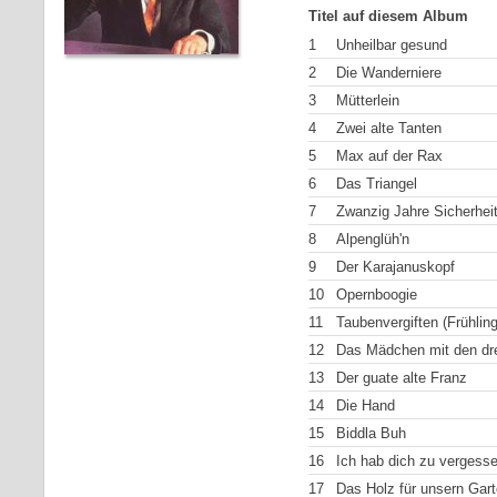
Titel auf diesem Album
1
Unheilbar gesund
2
Die Wanderniere
3
Mütterlein
4
Zwei alte Tanten
5
Max auf der Rax
6
Das Triangel
7
Zwanzig Jahre Sicherhei
8
Alpenglüh'n
9
Der Karajanuskopf
10
Opernboogie
11
Taubenvergiften (Frühling
12
Das Mädchen mit den dr
13
Der guate alte Franz
14
Die Hand
15
Biddla Buh
16
Ich hab dich zu vergess
17
Das Holz für unsern Gar