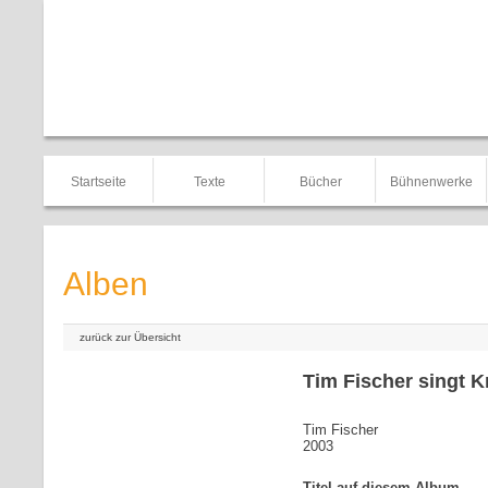
Startseite
Texte
Bücher
Bühnenwerke
Alben
zurück zur Übersicht
Tim Fischer singt Kr
Tim Fischer
2003
Titel auf diesem Album