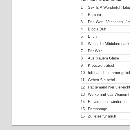
1
Sex Is A Wonderful Habit
2
Barbara
3
Das Wort "Verlassen" (I
4
Biddla Buh
5
Erich
6
Wenn die Mädchen nackt
7
Der Witz
8
Aus blauem Glase
9
Kreuzworträtsel
10
Ich hab dich immer gelie
11
Geben Sie acht!
12
Hat jemand hier vielleic
13
Wo kommt das Weinen h
14
Es wird alles wieder gut,
15
Demontage
16
Zu leise für mich