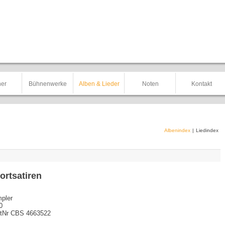
er
Bühnenwerke
Alben & Lieder
Noten
Kontakt
Albenindex
|
Liedindex
ortsatiren
pler
0
tNr CBS 4663522