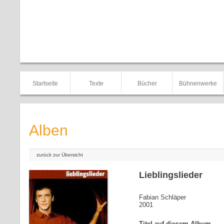
Startseite
Texte
Bücher
Bühnenwerke
Alben
zurück zur Übersicht
Lieblingslieder
Fabian Schläper
2001
Titel auf diesem Album