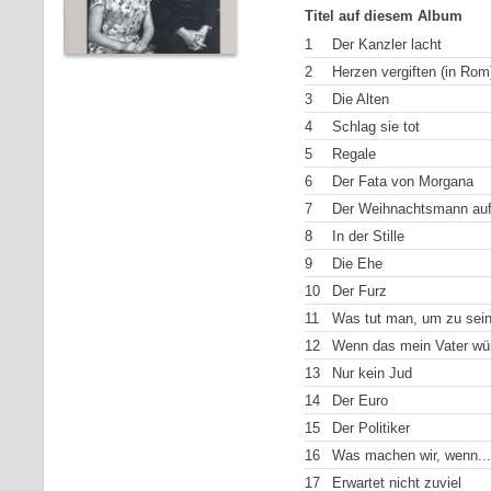
Titel auf diesem Album
1
Der Kanzler lacht
2
Herzen vergiften (in Rom
3
Die Alten
4
Schlag sie tot
5
Regale
6
Der Fata von Morgana
7
Der Weihnachtsmann auf
8
In der Stille
9
Die Ehe
10
Der Furz
11
Was tut man, um zu sei
12
Wenn das mein Vater wü
13
Nur kein Jud
14
Der Euro
15
Der Politiker
16
Was machen wir, wenn...
17
Erwartet nicht zuviel