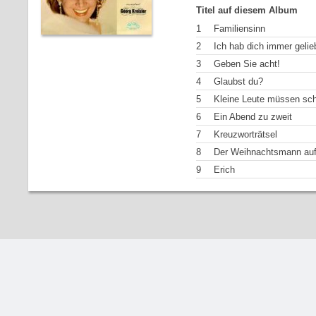
Titel auf diesem Album
1
Familiensinn
2
Ich hab dich immer gelie
3
Geben Sie acht!
4
Glaubst du?
5
Kleine Leute müssen sc
6
Ein Abend zu zweit
7
Kreuzworträtsel
8
Der Weihnachtsmann auf
9
Erich